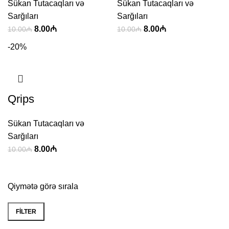
Sükan Tutacaqları və
Sükan Tutacaqları və
Sarğıları
Sarğıları
8.00
₼
8.00
₼
10.00
₼
10.00
₼
-20%
Qrips
Sükan Tutacaqları və
Sarğıları
8.00
₼
10.00
₼
Qiymətə görə sırala
FILTER
Min
Max