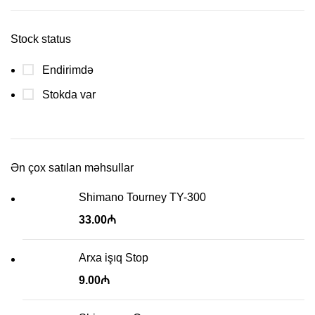
price
price
Stock status
Endirimdə
Stokda var
Ən çox satılan məhsullar
Shimano Tourney TY-300
33.00
₼
Arxa işıq Stop
9.00
₼