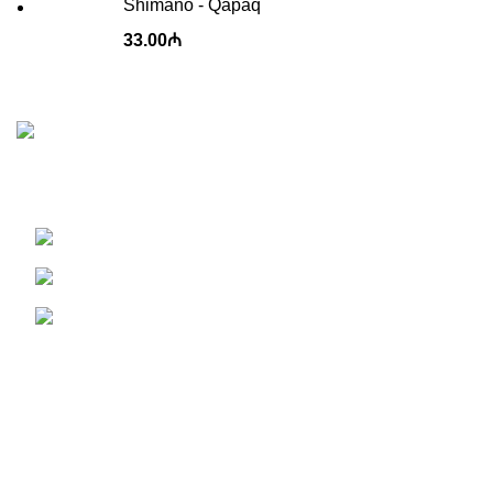
Shimano - Qapaq
33.00
₼
Korss, Giant, Stels və Start velosipedlərinin Azərbaycanda
satış nümayəndəsi.
451 Wall Street, UK, London
Phone: (064) 332-1233
Fax: (099) 453-1357
Recent Posts
Champion 26 yaşıl
18 Dekabr 2024
Şərhsiz