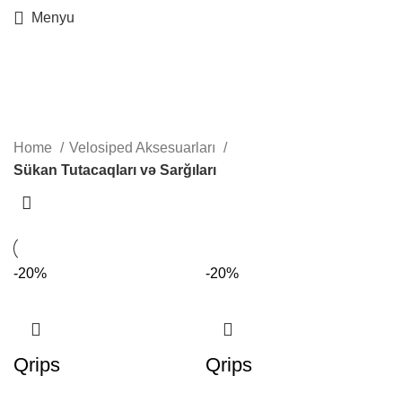
Menyu
Sükan Tutacaqları və Sarğıları
Kateqoriyalar
Home
Velosiped Aksesuarları
Sükan Tutacaqları və Sarğıları
-20%
-20%
Qrips
Qrips