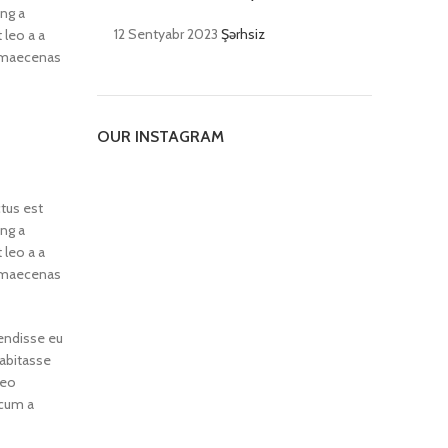
ng a
12 Sentyabr 2023
Şərhsiz
 leo a a
o maecenas
OUR INSTAGRAM
ctus est
ng a
 leo a a
o maecenas
pendisse eu
habitasse
leo
 cum a