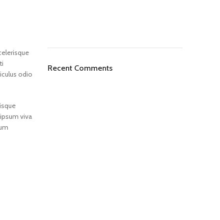
celerisque
ti
Recent Comments
iculus odio
risque
 ipsum viva
lum