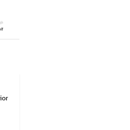
şlı
elf
ior