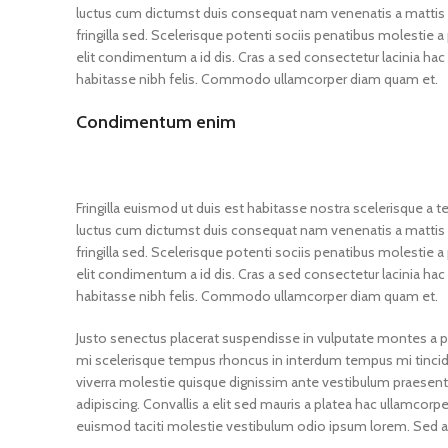
luctus cum dictumst duis consequat nam venenatis a mattis p
fringilla sed. Scelerisque potenti sociis penatibus molestie 
elit condimentum a id dis. Cras a sed consectetur lacinia h
habitasse nibh felis. Commodo ullamcorper diam quam et.
Condimentum enim
Fringilla euismod ut duis est habitasse nostra scelerisque a
luctus cum dictumst duis consequat nam venenatis a mattis p
fringilla sed. Scelerisque potenti sociis penatibus molestie 
elit condimentum a id dis. Cras a sed consectetur lacinia h
habitasse nibh felis. Commodo ullamcorper diam quam et.
Justo senectus placerat suspendisse in vulputate montes a p
mi scelerisque tempus rhoncus in interdum tempus mi tincidunt
viverra molestie quisque dignissim ante vestibulum praesent
adipiscing. Convallis a elit sed mauris a platea hac ullamcor
euismod taciti molestie vestibulum odio ipsum lorem. Sed 