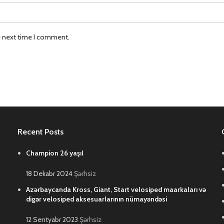
e next time I comment.
Recent Posts
Champion 26 yaşıl
18 Dekabr 2024
Şərhsiz
Azərbaycanda Kross, Giant, Start velosiped maarkaları və
digər velosiped aksesuarlarının nümayəndəsi
12 Sentyabr 2023
Şərhsiz