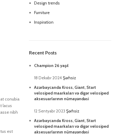
Design trends
Furniture
Inspiration
Recent Posts
Champion 26 yaşıl
18 Dekabr 2024
Şərhsiz
Azərbaycanda Kross, Giant, Start
velosiped maarkaları və digər velosiped
aksesuarlarının nümayəndəsi
a at conubia
t lacus
12 Sentyabr 2023
Şərhsiz
tasse nibh
Azərbaycanda Kross, Giant, Start
velosiped maarkaları və digər velosiped
ctus est
aksesuarlarının nümayəndəsi