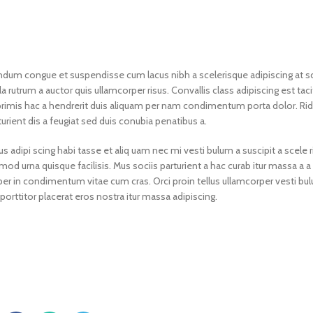
dum congue et suspendisse cum lacus nibh a scelerisque adipiscing at s
a rutrum a auctor quis ullamcorper risus. Convallis class adipiscing est taci
 primis hac a hendrerit duis aliquam per nam condimentum porta dolor. Rid
urient dis a feugiat sed duis conubia penatibus a.
 adipi scing habi tasse et aliq uam nec mi vesti bulum a suscipit a scele 
d urna quisque facilisis. Mus sociis parturient a hac curab itur massa a a
er in condimentum vitae cum cras. Orci proin tellus ullamcorper vesti bu
porttitor placerat eros nostra itur massa adipiscing.