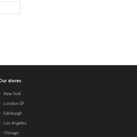
Our stores
New York
London SF
Edinburgh
Los Angeles
Chicago