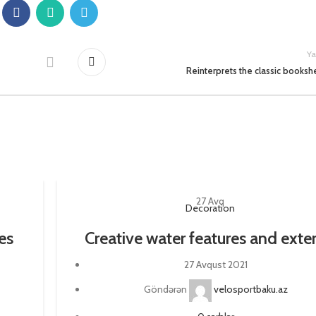
Ya
Reinterprets the classic booksh
27
Avq
Decoration
es
Creative water features and exter
27 Avqust 2021
Göndərən
velosportbaku.az