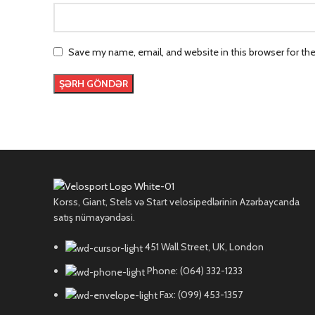
Save my name, email, and website in this browser for th
Korss, Giant, Stels və Start velosipedlərinin Azərbaycanda
satış nümayəndəsi.
451 Wall Street, UK, London
Phone: (064) 332-1233
Fax: (099) 453-1357