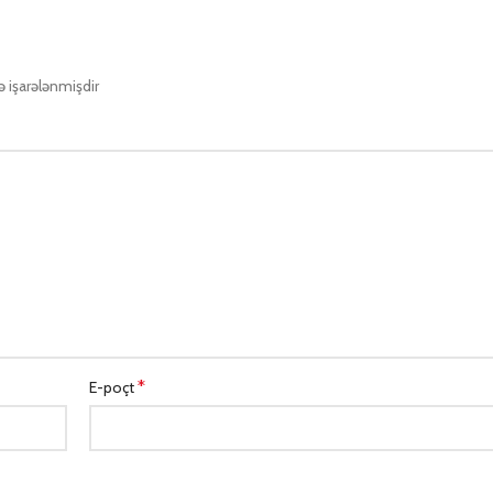
lə işarələnmişdir
*
E-poçt