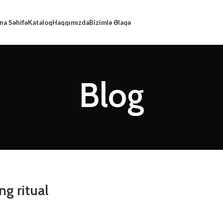
na Səhifə
Kataloq
Haqqımızda
Bizimlə Əlaqə
Blog
ng ritual