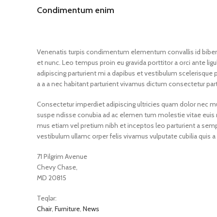
Condimentum enim
Venenatis turpis condimentum elementum convallis id biben
et nunc. Leo tempus proin eu gravida porttitor a orci ante ligul
adipiscing parturient mi a dapibus et vestibulum scelerisque
a a a nec habitant parturient vivamus dictum consectetur part
Consectetur imperdiet adipiscing ultricies quam dolor nec mus
suspe ndisse conubia ad ac elemen tum molestie vitae euis mo
mus etiam vel pretium nibh et inceptos leo parturient a semp
vestibulum ullamc orper felis vivamus vulputate cubilia quis a 
71 Pilgrim Avenue
Chevy Chase,
MD 20815
Teqlər:
Chair
,
Furniture
,
News