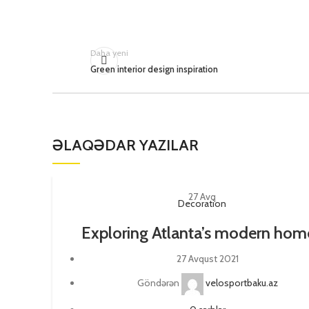
Daha yeni
Green interior design inspiration
ƏLAQƏDAR YAZILAR
27
Avq
Decoration
Exploring Atlanta’s modern hom
27 Avqust 2021
Göndərən
velosportbaku.az