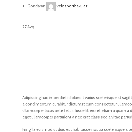
Göndərən
velosportbaku.az
27
Avq
Adipiscing hac imperdiet id blandit varius scelerisque at sagitt
a condimentum curabitur dictumst cum consectetur ullamcorper 
ullamcorper lacus ante tellus fusce libero et etiam a quam a 
eget ullamcorper parturient a nec erat class sed a vitae parturi
Fringilla euismod ut duis est habitasse nostra scelerisque a