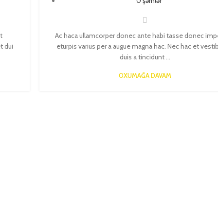
0
şərhlər
t
Ac haca ullamcorper donec ante habi tasse donec imp
t dui
eturpis varius per a augue magna hac. Nec hac et vest
duis a tincidunt ...
OXUMAĞA DAVAM