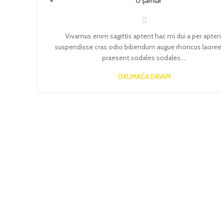
0
şərhlər
Vivamus enim sagittis aptent hac mi dui a per apten
suspendisse cras odio bibendum augue rhoncus laoree
praesent sodales sodales....
OXUMAĞA DAVAM