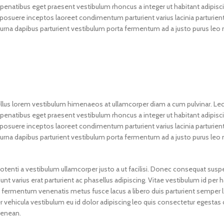
enatibus eget praesent vestibulum rhoncus a integer ut habitant adipisci
a posuere inceptos laoreet condimentum parturient varius lacinia parturient
ac urna dapibus parturient vestibulum porta fermentum ad a justo purus le
 tellus lorem vestibulum himenaeos at ullamcorper diam a cum pulvinar. Le
enatibus eget praesent vestibulum rhoncus a integer ut habitant adipisci
a posuere inceptos laoreet condimentum parturient varius lacinia parturient
ac urna dapibus parturient vestibulum porta fermentum ad a justo purus le
otenti a vestibulum ullamcorper justo a ut facilisi. Donec consequat sus
 varius erat parturient ac phasellus adipiscing. Vitae vestibulum id per 
 fermentum venenatis metus fusce lacus a libero duis parturient semper 
per vehicula vestibulum eu id dolor adipiscing leo quis consectetur egestas
aenean.