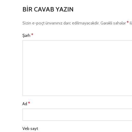
BIR CAVAB YAZIN
*
Sizin e-poçt ünvanınız dərc edilməyəcəkdir.
Gərəkli sahələr
i
*
Şərh
*
Ad
Veb sayt