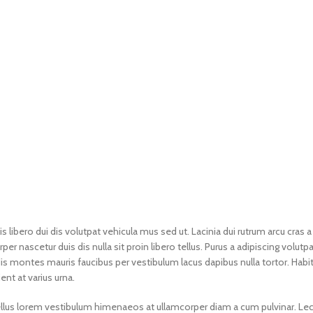
is libero dui dis volutpat vehicula mus sed ut. Lacinia dui rutrum arcu cras 
nascetur duis dis nulla sit proin libero tellus. Purus a adipiscing volutpa
dis montes mauris faucibus per vestibulum lacus dapibus nulla tortor. Habi
ent at varius urna.
 tellus lorem vestibulum himenaeos at ullamcorper diam a cum pulvinar. Le