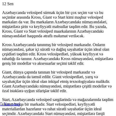
12
Sen
Azərbaycanda velosiped sürmək üçün bir çox seçim var və bu
seçimlər arasında Kross, Giant və Start kimi məşhur velosiped
markaları da var. Bu markaların Azərbaycandakı nümayəndələri,
müştərilərə şirin və keyfiyyətli məhsullar təqdim edir. Bu yazıda,
Kross, Giant və Start velosiped maarkalarının Azərbaycandakı
nümayəndələri haqqında ətraflı məlumat veriləcək.
Kross Azərbaycanda tanınmış bir velosiped markasıdır. Onların
nümayəndəsi, şəhər içi sürətli və dağlıq səyahətlər üçün ideal olan
çeşidləri təqdim edir. Kross velosipedləri, yüksək keyfiyyət və
rahatlığı ilə tanınır. Azərbaycandakı Kross nümayəndəsi, müştərilərə
geniş bir modellər və aksesuarlar seçimi təklif edir.
Giant, dünya çapında tanınan bir velosiped markasıdır və
Azərbaycanda da təmsil edilir. Giant velosipedləri, yarış və
səyahətçilər üçün ideal olan inkişaf etmiş texnologiyalara malikdir.
Giant Azərbaycandakı nümayəndəsi, müştərilərə çeşitli modellər və
özəl istəklərə uyğun sifarişlər təklif edir.
Start, Azərbaycanda velosiped sərgilərində və mağazalarında təqdim
Yan panel
olunan başqa bir markadır. Start velosipedləri, keyfiyyətli
materiallardan hazırlanır və rahat sürətli səyahətlər üçün ideal
seçimdir. Azərbaycandakı Start nümayəndəsi, müştərilərə fərqli