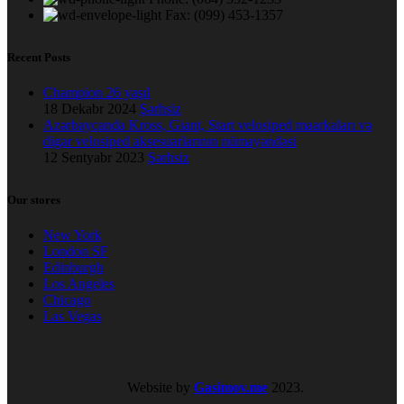
Fax: (099) 453-1357
Recent Posts
Champion 26 yaşıl
18 Dekabr 2024
Şərhsiz
Azərbaycanda Kross, Giant, Start velosiped maarkaları və
digər velosiped aksesuarlarının nümayəndəsi
12 Sentyabr 2023
Şərhsiz
Our stores
New York
London SF
Edinburgh
Los Angeles
Chicago
Las Vegas
Website by
Gasimov.me
2023.