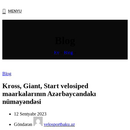
MENYU
Blog
Ev
»
Blog
»
Blog
Kross, Giant, Start velosiped
maarkalarının Azərbaycandakı
nümayəndəsi
12 Sentyabr 2023
Göndərən
velosportbaku.az