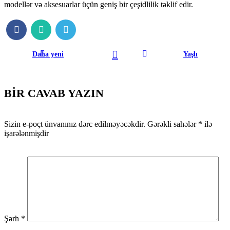
modellər və aksesuarlar üçün geniş bir çeşidlilik təklif edir.
Daha yeni
Yaşlı
BIR CAVAB YAZIN
Sizin e-poçt ünvanınız dərc edilməyəcəkdir.
Gərəkli sahələr
*
ilə
işarələnmişdir
Şərh
*