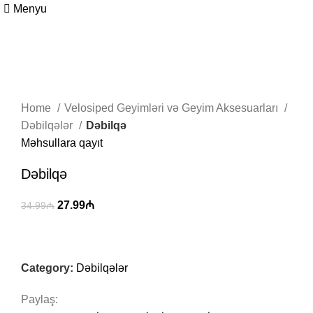
Menyu
-20%
Böyütmək üçün klikləyin
Home
Velosiped Geyimləri və Geyim Aksesuarları
Dəbilqələr
Dəbilqə
Məhsullara qayıt
Dəbilqə
27.99
₼
34.99
₼
Category:
Dəbilqələr
Paylaş: