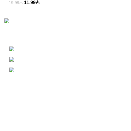
11.99
₼
19.99
₼
Korss, Giant, Stels və Start velosipedlərinin Azərbaycanda
satış nümayəndəsi.
451 Wall Street, UK, London
Phone: (064) 332-1233
Fax: (099) 453-1357
Recent Posts
Champion 26 yaşıl
18 Dekabr 2024
Şərhsiz
Azərbaycanda Kross, Giant, Start velosiped maarkaları
və digər velosiped aksesuarlarının nümayəndəsi