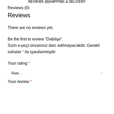
REVIEWS (0)
SHIPPING & DELIVERY
Reviews (0)
Reviews
There are no reviews yet.
Be the first to review “Dəbilqə”
Sizin e-poçt ünvanınız dərc edilməyəcəkdir.
Gərəkli
sahələr
*
ilə işarələnmişdir
Your rating
*
Your review
*