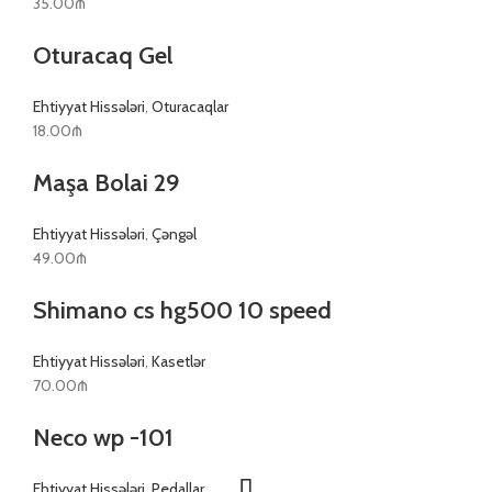
35.00
₼
Oturacaq Gel
Ehtiyyat Hissələri
,
Oturacaqlar
18.00
₼
Maşa Bolai 29
Ehtiyyat Hissələri
,
Çəngəl
49.00
₼
Shimano cs hg500 10 speed
Ehtiyyat Hissələri
,
Kasetlər
70.00
₼
Neco wp -101
Ehtiyyat Hissələri
,
Pedallar