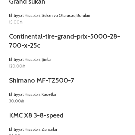
Grand sükan
Ehtiyyat Hissələri
,
Sükan və Oturacaq Boruları
15.00
₼
Continental-tire-grand-prix-5000-28-
700-x-25c
Ehtiyyat Hissələri
,
Şinlər
120.00
₼
Shimano MF-TZ500-7
Ehtiyyat Hissələri
,
Kasetlər
30.00
₼
KMC X8 3-8-speed
Ehtiyyat Hissələri
,
Zəncirlər