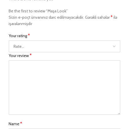
Be the first to review “Maşa Look”
*
Sizin e-poçt ünvanınız dərc edilməyəcəkdir.
Gərəkli sahələr
ilə
işarələnmişdir
*
Your rating
*
Your review
*
Name