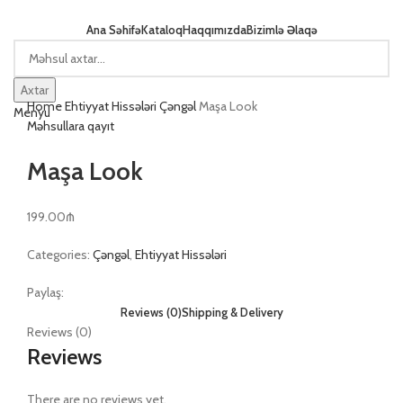
Ana Səhifə
Kataloq
Haqqımızda
Bizimlə Əlaqə
Böyütmək üçün klikləyin
Axtar
Home
Ehtiyyat Hissələri
Çəngəl
Maşa Look
Menyu
Məhsullara qayıt
Maşa Look
199.00
₼
Categories:
Çəngəl
,
Ehtiyyat Hissələri
Paylaş:
Reviews (0)
Shipping & Delivery
Reviews (0)
Reviews
There are no reviews yet.