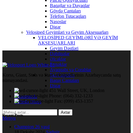
Palçıq Qoruyucuları
Baqajlar və Dayaqlar
Gövdə Çantaları
Telefon Tutacaqları
Nasoslar
Digər
Velosiped Geyimləri və Geyim Aksesuarları
VELOSİPED GEYİMLƏRİ VƏ GEYİM
AKSESUARLARI
Geyim Dəstləri
Dəbilqələr
Əlcəklər
Eynəklər
Ayaqqabı və Corablar
Bel Çantaları
Korss, Giant, Stels və Start velosipedlərinin Azərbaycanda satış
Baqaj Çantaları
nümayəndəsi.
Digər
451 Wall Street, UK, London
Phone: (064) 332-1233
Haqqımızda
Fax: (099) 453-1357
Bizimlə Əlaqə
Axtar
Recent Posts
Menyu
Champion 26 yaşıl
18 Dekabr 2024
Şərhsiz