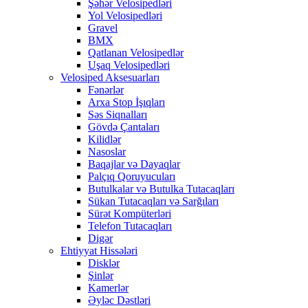
Şəhər Velosipedləri
Yol Velosipedləri
Gravel
BMX
Qatlanan Velosipedlər
Uşaq Velosipedləri
Velosiped Aksesuarları
Fənərlər
Arxa Stop İşıqları
Səs Siqnalları
Gövdə Çantaları
Kilidlər
Nasoslar
Baqajlar və Dayaqlar
Palçıq Qoruyucuları
Butulkalar və Butulka Tutacaqları
Sükan Tutacaqları və Sarğıları
Sürət Kompüterləri
Telefon Tutacaqları
Digər
Ehtiyyat Hissələri
Disklər
Şinlər
Kamerlər
Əyləc Dəstləri