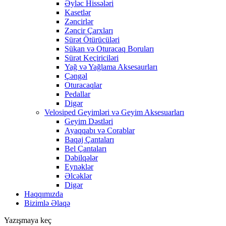
Əyləc Hissələri
Kasetlər
Zəncirlər
Zəncir Çarxları
Sürət Ötürücüləri
Sükan və Oturacaq Boruları
Sürət Keçiriciləri
Yağ və Yağlama Aksesaurları
Çəngəl
Oturacaqlar
Pedallar
Digər
Velosiped Geyimləri və Geyim Aksesuarları
Geyim Dəstləri
Ayaqqabı və Corablar
Baqaj Çantaları
Bel Çantaları
Dəbilqələr
Eynəklər
Əlcəklər
Digər
Haqqımızda
Bizimlə Əlaqə
Yazışmaya keç