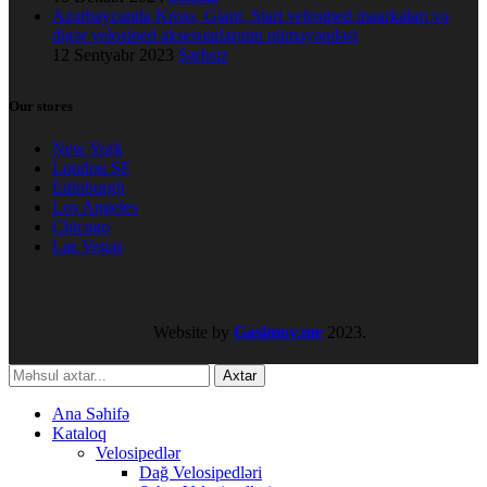
Azərbaycanda Kross, Giant, Start velosiped maarkaları və
digər velosiped aksesuarlarının nümayəndəsi
12 Sentyabr 2023
Şərhsiz
Our stores
New York
London SF
Edinburgh
Los Angeles
Chicago
Las Vegas
Website by
Gasimov.me
2023.
Axtar
Ana Səhifə
Kataloq
Velosipedlər
Dağ Velosipedləri