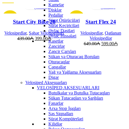
Sürətli
Sürətli
Kamelər
görünüş
görünüş
Disklər
Pedallar
-9%
-8%
Sürət Ötürücüləri
Start City Bike 28
Start Flex 24
Sürət Keçiriciləri
Əyləc Dəstləri
Velosipedlər
,
Şəhər Velosipedləri
Velosipedlər
,
Qatlanan
Əyləc Hissələri
Velosipedlər
439.00
₼
399.00
₼
Kasetlər
649.00
₼
599.00
₼
Zəncirlər
Zəncir Çarxları
Sükan və Oturacaq Boruları
Oturacaqlar
Çəngəllər
Yağ və Yağlama Aksesuarları
Digər
Velosiped Aksesuarları
VELOSİPED AKSESUARLARI
Butulkalar və Butulka Tutacaqları
Sükan Tutacaqları və Sarğıları
Fənərlər
Arxa Stop İşıqları
Səs Siqnalları
Sürət Kompüterləri
Kilidlər