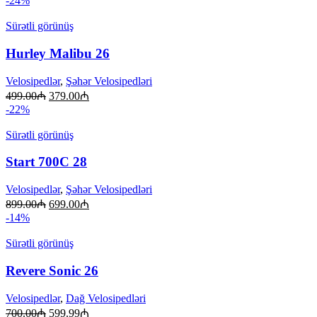
-24%
Sürətli görünüş
Hurley Malibu 26
Velosipedlər
,
Şəhər Velosipedləri
499.00
₼
379.00
₼
-22%
Sürətli görünüş
Start 700C 28
Velosipedlər
,
Şəhər Velosipedləri
899.00
₼
699.00
₼
-14%
Sürətli görünüş
Revere Sonic 26
Velosipedlər
,
Dağ Velosipedləri
700.00
₼
599.99
₼