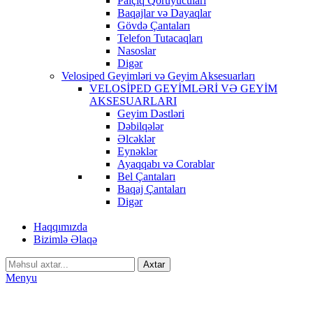
Palçıq Qoruyucuları
Baqajlar və Dayaqlar
Gövdə Çantaları
Telefon Tutacaqları
Nasoslar
Digər
Velosiped Geyimləri və Geyim Aksesuarları
VELOSİPED GEYİMLƏRİ VƏ GEYİM
AKSESUARLARI
Geyim Dəstləri
Dəbilqələr
Əlcəklər
Eynəklər
Ayaqqabı və Corablar
Bel Çantaları
Baqaj Çantaları
Digər
Haqqımızda
Bizimlə Əlaqə
Axtar
Menyu
-34%