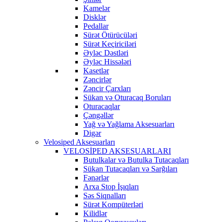
Kamelər
Disklər
Pedallar
Sürət Ötürücüləri
Sürət Keçiriciləri
Əyləc Dəstləri
Əyləc Hissələri
Kasetlər
Zəncirlər
Zəncir Çarxları
Sükan və Oturacaq Boruları
Oturacaqlar
Çəngəllər
Yağ və Yağlama Aksesuarları
Digər
Velosiped Aksesuarları
VELOSİPED AKSESUARLARI
Butulkalar və Butulka Tutacaqları
Sükan Tutacaqları və Sarğıları
Fənərlər
Arxa Stop İşıqları
Səs Siqnalları
Sürət Kompüterləri
Kilidlər