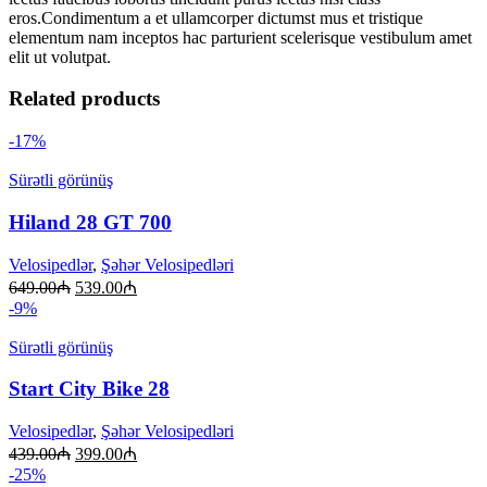
eros.Condimentum a et ullamcorper dictumst mus et tristique
elementum nam inceptos hac parturient scelerisque vestibulum amet
elit ut volutpat.
Related products
-17%
Sürətli görünüş
Hiland 28 GT 700
Velosipedlər
,
Şəhər Velosipedləri
649.00
₼
539.00
₼
-9%
Sürətli görünüş
Start City Bike 28
Velosipedlər
,
Şəhər Velosipedləri
439.00
₼
399.00
₼
-25%