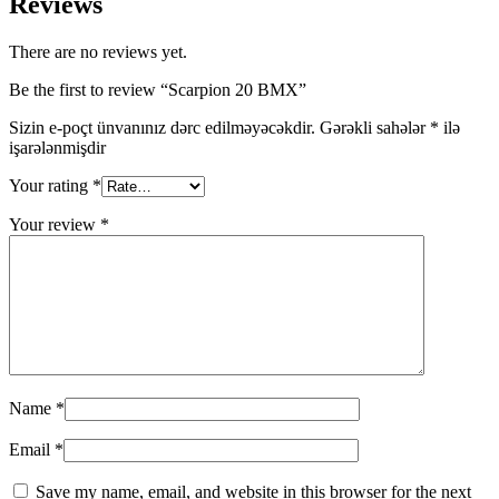
Reviews
There are no reviews yet.
Be the first to review “Scarpion 20 BMX”
Sizin e-poçt ünvanınız dərc edilməyəcəkdir.
Gərəkli sahələr
*
ilə
işarələnmişdir
Your rating
*
Your review
*
Name
*
Email
*
Save my name, email, and website in this browser for the next