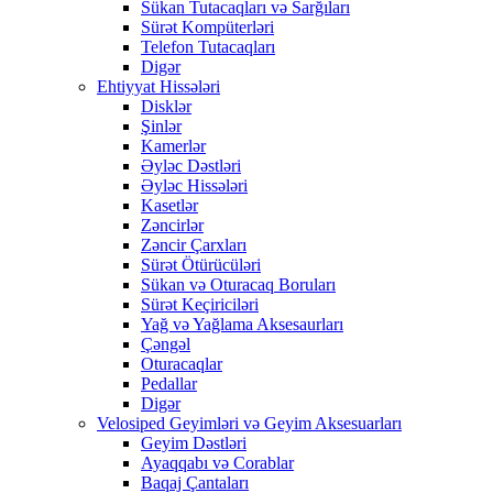
Sükan Tutacaqları və Sarğıları
Sürət Kompüterləri
Telefon Tutacaqları
Digər
Ehtiyyat Hissələri
Disklər
Şinlər
Kamerlər
Əyləc Dəstləri
Əyləc Hissələri
Kasetlər
Zəncirlər
Zəncir Çarxları
Sürət Ötürücüləri
Sükan və Oturacaq Boruları
Sürət Keçiriciləri
Yağ və Yağlama Aksesaurları
Çəngəl
Oturacaqlar
Pedallar
Digər
Velosiped Geyimləri və Geyim Aksesuarları
Geyim Dəstləri
Ayaqqabı və Corablar
Baqaj Çantaları