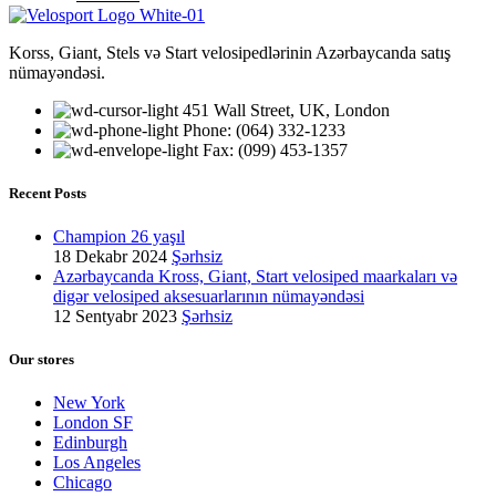
Korss, Giant, Stels və Start velosipedlərinin Azərbaycanda satış
nümayəndəsi.
451 Wall Street, UK, London
Phone: (064) 332-1233
Fax: (099) 453-1357
Recent Posts
Champion 26 yaşıl
18 Dekabr 2024
Şərhsiz
Azərbaycanda Kross, Giant, Start velosiped maarkaları və
digər velosiped aksesuarlarının nümayəndəsi
12 Sentyabr 2023
Şərhsiz
Our stores
New York
London SF
Edinburgh
Los Angeles
Chicago