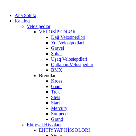
Ana Səhifə
Kataloq
Velosipedlər
VELOSİPEDLƏR
Dağ Velosipedləri
Yol Velosipedləri
Gravel
Şəhər
Uşaq Velosiepdləri
Qatlanan Velosipedlər
BMX
Brendlər
Kross
Giant
Trek
Stels
Start
Mercury
Sunpeed
Grand
Ehtiyyat Hissələri
EHTİYYAT HİSSƏLƏRİ
Şinlər