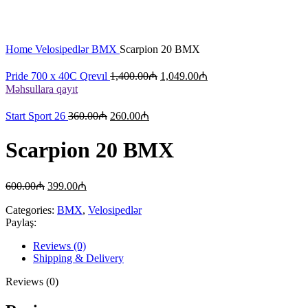
Böyütmək üçün klikləyin
Home
Velosipedlər
BMX
Scarpion 20 BMX
Pride 700 x 40C Qrevıl
1,400.00
₼
1,049.00
₼
Məhsullara qayıt
Start Sport 26
360.00
₼
260.00
₼
Scarpion 20 BMX
600.00
₼
399.00
₼
Categories:
BMX
,
Velosipedlər
Paylaş:
Reviews (0)
Shipping & Delivery
Reviews (0)