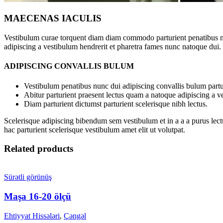
MAECENAS IACULIS
Vestibulum curae torquent diam diam commodo parturient penatibus nunc
adipiscing a vestibulum hendrerit et pharetra fames nunc natoque dui.
ADIPISCING CONVALLIS BULUM
Vestibulum penatibus nunc dui adipiscing convallis bulum partu
Abitur parturient praesent lectus quam a natoque adipiscing a 
Diam parturient dictumst parturient scelerisque nibh lectus.
Scelerisque adipiscing bibendum sem vestibulum et in a a a purus lect
hac parturient scelerisque vestibulum amet elit ut volutpat.
Related products
Sürətli görünüş
Maşa 16-20 ölçü
Ehtiyyat Hissələri
,
Çəngəl