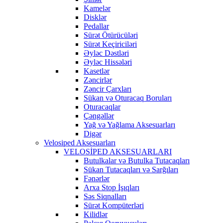
Kamelər
Disklər
Pedallar
Sürət Ötürücüləri
Sürət Keçiriciləri
Əyləc Dəstləri
Əyləc Hissələri
Kasetlər
Zəncirlər
Zəncir Çarxları
Sükan və Oturacaq Boruları
Oturacaqlar
Çəngəllər
Yağ və Yağlama Aksesuarları
Digər
Velosiped Aksesuarları
VELOSİPED AKSESUARLARI
Butulkalar və Butulka Tutacaqları
Sükan Tutacaqları və Sarğıları
Fənərlər
Arxa Stop İşıqları
Səs Siqnalları
Sürət Kompüterləri
Kilidlər