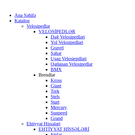
Ana Səhifə
Kataloq
Velosipedlər
VELOSİPEDLƏR
Dağ Velosipedləri
Yol Velosipedləri
Gravel
Şəhər
Uşaq Velosiepdləri
Qatlanan Velosipedlər
BMX
Brendlər
Kross
Giant
Trek
Stels
Start
Mercury
Sunpeed
Grand
Ehtiyyat Hissələri
EHTİYYAT HİSSƏLƏRİ
Şinlər