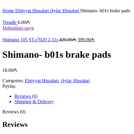
Böyütmək üçün klikləyin
Home
Ehtiyyat Hissələri
Əyləc Hissələri
Shimano- b01s brake pads
Treadle
6.00
₼
Məhsullara qayıt
Shimano 105 ST-r7020 2-11s
420.00
₼
399.00
₼
Shimano- b01s brake pads
18.00
₼
Categories:
Ehtiyyat Hissələri
,
Əyləc Hissələri
Paylaş:
Reviews (0)
Shipping & Delivery
Reviews (0)
Reviews