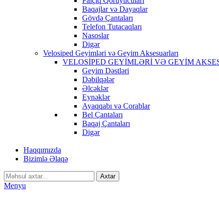
Palçıq Qoruyucuları
Baqajlar və Dayaqlar
Gövdə Çantaları
Telefon Tutacaqları
Nasoslar
Digər
Velosiped Geyimləri və Geyim Aksesuarları
VELOSİPED GEYİMLƏRİ VƏ GEYİM AKSE
Geyim Dəstləri
Dəbilqələr
Əlcəklər
Eynəklər
Ayaqqabı və Corablar
Bel Çantaları
Baqaj Çantaları
Digər
Haqqımızda
Bizimlə Əlaqə
Axtar
Menyu