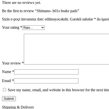
There are no reviews yet.
Be the first to review “Shimano- b01s brake pads”
Sizin e-poçt ünvanınız dərc edilməyəcəkdir.
Gərəkli sahələr
*
ilə işar
Your rating
*
Your review
*
Name
*
Email
*
Save my name, email, and website in this browser for the next ti
Shipping & Delivery