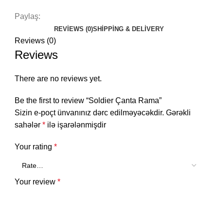
Paylaş:
REVIEWS (0)
SHIPPING & DELIVERY
Reviews (0)
Reviews
There are no reviews yet.
Be the first to review “Soldier Çanta Rama”
Sizin e-poçt ünvanınız dərc edilməyəcəkdir.
Gərəkli
sahələr
*
ilə işarələnmişdir
Your rating
*
Your review
*