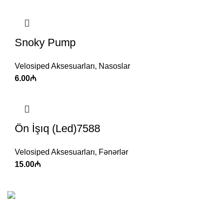
Snoky Pump
Velosiped Aksesuarları
,
Nasoslar
6.00
₼
Ön İşıq (Led)7588
Velosiped Aksesuarları
,
Fənərlər
15.00
₼
Korss, Giant, Stels və Start velosipedlərinin Azərbaycanda