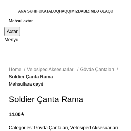
ANA SƏHIFƏ
KATALOQ
HAQQIMIZDA
BIZIMLƏ ƏLAQƏ
Axtar
Menyu
Böyütmək üçün klikləyin
Home
Velosiped Aksesuarları
Gövdə Çantaları
Soldier Çanta Rama
Məhsullara qayıt
Soldier Çanta Rama
14.00
₼
Categories:
Gövdə Çantaları
,
Velosiped Aksesuarları