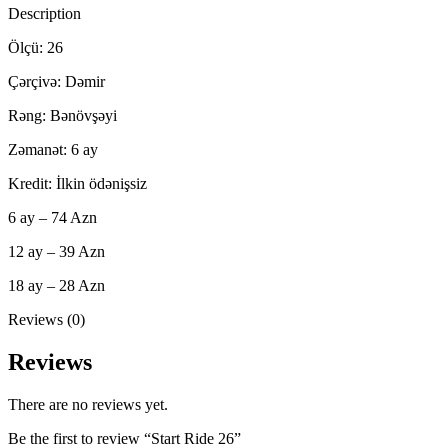
Description
Ölçü: 26
Çərçivə: Dəmir
Rəng: Bənövşəyi
Zəmanət: 6 ay
Kredit: İlkin ödənişsiz
6 ay – 74 Azn
12 ay – 39 Azn
18 ay – 28 Azn
Reviews (0)
Reviews
There are no reviews yet.
Be the first to review “Start Ride 26”