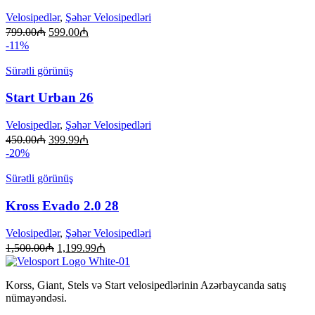
Velosipedlər
,
Şəhər Velosipedləri
799.00
₼
599.00
₼
-11%
Sürətli görünüş
Start Urban 26
Velosipedlər
,
Şəhər Velosipedləri
450.00
₼
399.99
₼
-20%
Sürətli görünüş
Kross Evado 2.0 28
Velosipedlər
,
Şəhər Velosipedləri
1,500.00
₼
1,199.99
₼
Korss, Giant, Stels və Start velosipedlərinin Azərbaycanda satış
nümayəndəsi.