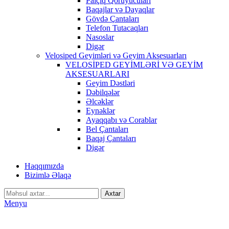
Palçıq Qoruyucuları
Baqajlar və Dayaqlar
Gövdə Çantaları
Telefon Tutacaqları
Nasoslar
Digər
Velosiped Geyimləri və Geyim Aksesuarları
VELOSİPED GEYİMLƏRİ VƏ GEYİM
AKSESUARLARI
Geyim Dəstləri
Dəbilqələr
Əlcəklər
Eynəklər
Ayaqqabı və Corablar
Bel Çantaları
Baqaj Çantaları
Digər
Haqqımızda
Bizimlə Əlaqə
Axtar
Menyu
-20%