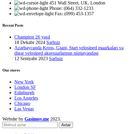
451 Wall Street, UK, London
Phone: (064) 332-1233
Fax: (099) 453-1357
Recent Posts
Champion 26 yaşıl
18 Dekabr 2024
Şərhsiz
Azərbaycanda Kross, Giant, Start velosiped maarkaları və
digər velosiped aksesuarlarının nümayəndəsi
12 Sentyabr 2023
Şərhsiz
Our stores
New York
London SF
Edinburgh
Los Angeles
Chicago
Las Vegas
Website by
Gasimov.me
2023.
Axtar