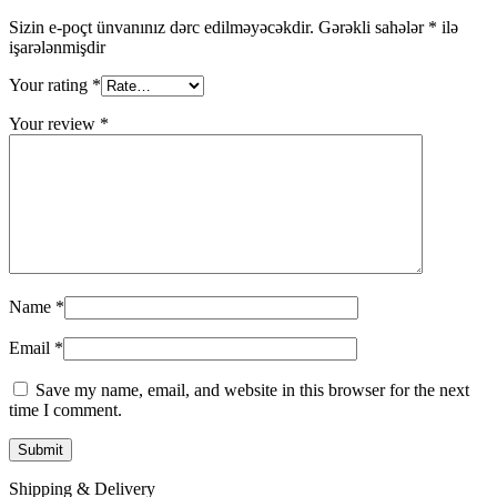
Sizin e-poçt ünvanınız dərc edilməyəcəkdir.
Gərəkli sahələr
*
ilə
işarələnmişdir
Your rating
*
Your review
*
Name
*
Email
*
Save my name, email, and website in this browser for the next
time I comment.
Shipping & Delivery