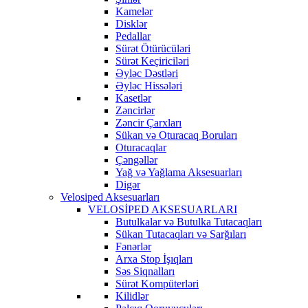
Kamelər
Disklər
Pedallar
Sürət Ötürücüləri
Sürət Keçiriciləri
Əyləc Dəstləri
Əyləc Hissələri
Kasetlər
Zəncirlər
Zəncir Çarxları
Sükan və Oturacaq Boruları
Oturacaqlar
Çəngəllər
Yağ və Yağlama Aksesuarları
Digər
Velosiped Aksesuarları
VELOSİPED AKSESUARLARI
Butulkalar və Butulka Tutacaqları
Sükan Tutacaqları və Sarğıları
Fənərlər
Arxa Stop İşıqları
Səs Siqnalları
Sürət Kompüterləri
Kilidlər