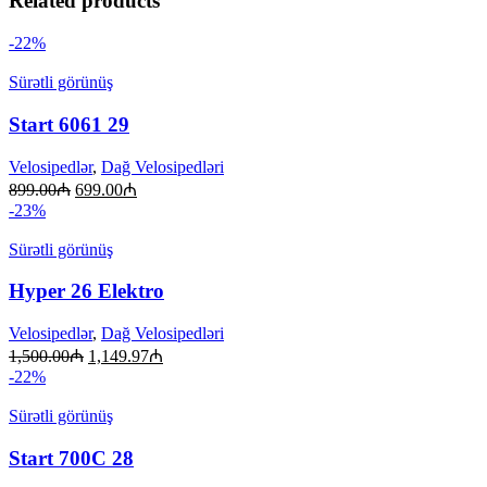
Related products
-22%
Sürətli görünüş
Start 6061 29
Velosipedlər
,
Dağ Velosipedləri
899.00
₼
699.00
₼
-23%
Sürətli görünüş
Hyper 26 Elektro
Velosipedlər
,
Dağ Velosipedləri
1,500.00
₼
1,149.97
₼
-22%
Sürətli görünüş
Start 700C 28