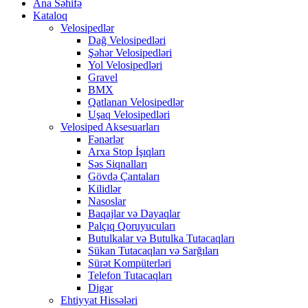
Ana Səhifə
Kataloq
Velosipedlər
Dağ Velosipedləri
Şəhər Velosipedləri
Yol Velosipedləri
Gravel
BMX
Qatlanan Velosipedlər
Uşaq Velosipedləri
Velosiped Aksesuarları
Fənərlər
Arxa Stop İşıqları
Səs Siqnalları
Gövdə Çantaları
Kilidlər
Nasoslar
Baqajlar və Dayaqlar
Palçıq Qoruyucuları
Butulkalar və Butulka Tutacaqları
Sükan Tutacaqları və Sarğıları
Sürət Kompüterləri
Telefon Tutacaqları
Digər
Ehtiyyat Hissələri