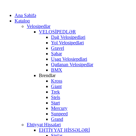
Ana Səhifə
Kataloq
Velosipedlər
VELOSİPEDLƏR
Dağ Velosipedləri
Yol Velosipedləri
Gravel
Şəhər
Uşaq Velosiepdləri
Qatlanan Velosipedlər
BMX
Brendlər
Kross
Giant
Trek
Stels
Start
Mercury
Sunpeed
Grand
Ehtiyyat Hissələri
EHTİYYAT HİSSƏLƏRİ
Şinlər