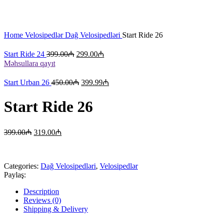
Böyütmək üçün klikləyin
Home
Velosipedlər
Dağ Velosipedləri
Start Ride 26
Start Ride 24
399.00
₼
299.00
₼
Məhsullara qayıt
Start Urban 26
450.00
₼
399.99
₼
Start Ride 26
399.00
₼
319.00
₼
Categories:
Dağ Velosipedləri
,
Velosipedlər
Paylaş:
Description
Reviews (0)
Shipping & Delivery