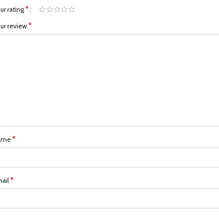
*
ur rating
*
ur review
*
ame
*
ail