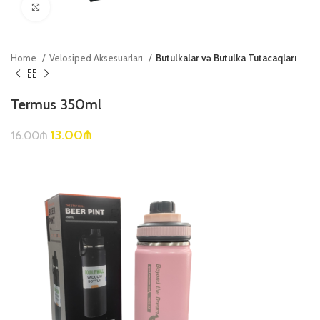
Böyütmək üçün klikləyin
Home
Velosiped Aksesuarları
Butulkalar və Butulka Tutacaqları
Termus 350ml
13.00
₼
16.00
₼