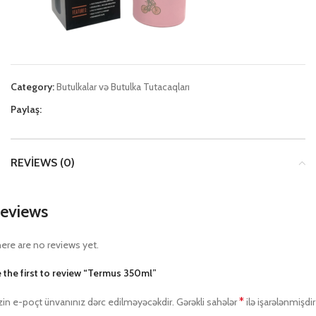
Category:
Butulkalar və Butulka Tutacaqları
Paylaş:
REVIEWS (0)
eviews
ere are no reviews yet.
 the first to review “Termus 350ml”
*
zin e-poçt ünvanınız dərc edilməyəcəkdir.
Gərəkli sahələr
ilə işarələnmişdir