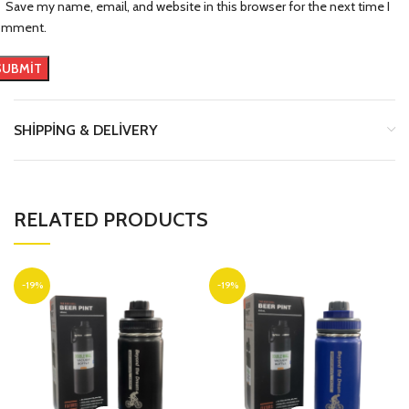
Save my name, email, and website in this browser for the next time I
omment.
SHIPPING & DELIVERY
RELATED PRODUCTS
-19%
-19%