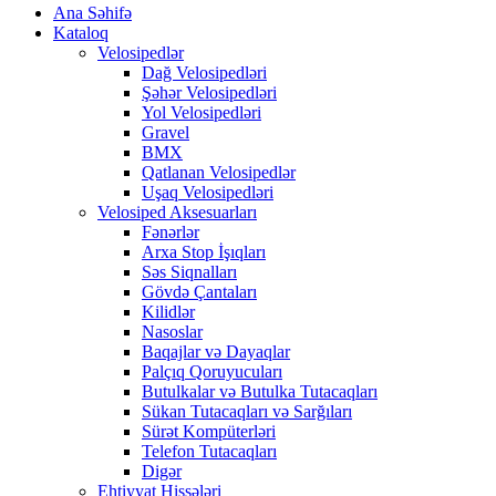
Ana Səhifə
Kataloq
Velosipedlər
Dağ Velosipedləri
Şəhər Velosipedləri
Yol Velosipedləri
Gravel
BMX
Qatlanan Velosipedlər
Uşaq Velosipedləri
Velosiped Aksesuarları
Fənərlər
Arxa Stop İşıqları
Səs Siqnalları
Gövdə Çantaları
Kilidlər
Nasoslar
Baqajlar və Dayaqlar
Palçıq Qoruyucuları
Butulkalar və Butulka Tutacaqları
Sükan Tutacaqları və Sarğıları
Sürət Kompüterləri
Telefon Tutacaqları
Digər
Ehtiyyat Hissələri