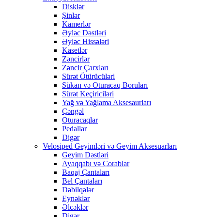
Disklər
Şinlər
Kamerlər
Əyləc Dəstləri
Əyləc Hissələri
Kasetlər
Zəncirlər
Zəncir Çarxları
Sürət Ötürücüləri
Sükan və Oturacaq Boruları
Sürət Keçiriciləri
Yağ və Yağlama Aksesaurları
Çəngəl
Oturacaqlar
Pedallar
Digər
Velosiped Geyimləri və Geyim Aksesuarları
Geyim Dəstləri
Ayaqqabı və Corablar
Baqaj Çantaları
Bel Çantaları
Dəbilqələr
Eynəklər
Əlcəklər
Digər