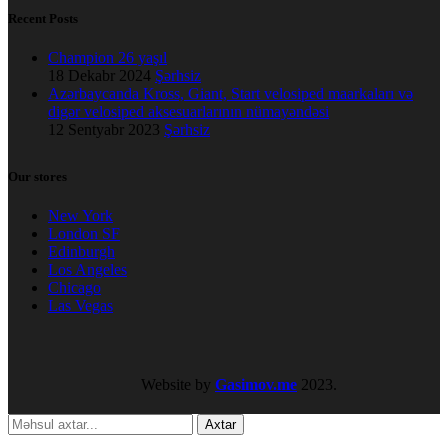
Recent Posts
Champion 26 yaşıl
18 Dekabr 2024
Şərhsiz
Azərbaycanda Kross, Giant, Start velosiped maarkaları və
digər velosiped aksesuarlarının nümayəndəsi
12 Sentyabr 2023
Şərhsiz
Our stores
New York
London SF
Edinburgh
Los Angeles
Chicago
Las Vegas
Website by
Gasimov.me
2023.
Axtar