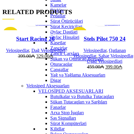
Kamelər
Disklər
RELATED PRODUCTS
Pedallar
Sürətli
Sürətli
Sürət Ötürücüləri
görünüş
görünüş
Sürət Keçiriciləri
Əyləc Dəstləri
-18%
-13%
Əyləc Hissələri
Start Racing 26
Stels Pilot 750 24
Kasetlər
Zəncirlər
Velosipedlər
,
Dağ Velosipedləri
Velosipedlər
,
Qatlanan
Zəncir Çarxları
Velosipedlər
,
Şəhər Velosipedlər
399.00
₼
329.00
₼
Sükan və Oturacaq Boruları
Uşaq Velosipedləri
Oturacaqlar
459.00
₼
399.00
₼
Çəngəllər
Yağ və Yağlama Aksesuarları
Digər
Velosiped Aksesuarları
VELOSİPED AKSESUARLARI
Butulkalar və Butulka Tutacaqları
Sükan Tutacaqları və Sarğıları
Fənərlər
Arxa Stop İşıqları
Səs Siqnalları
Sürət Kompüterləri
Kilidlər