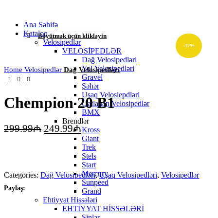
Ana Səhifə
Kataloq
Böyütmək üçün klikləyin
Velosipedlər
-17%
VELOSİPEDLƏR
Dağ Velosipedləri
Yol Velosipedləri
Home
Velosipedlər
Dağ Velosipedləri
Gravel
Şəhər
Uşaq Velosiepdləri
Chempion 20 B1
Qatlanan Velosipedlər
BMX
Brendlər
299.99
₼
249.99
₼
Kross
Giant
Trek
Stels
Start
Mercury
Categories:
Dağ Velosipedləri
,
Uşaq Velosipedləri
,
Velosipedlər
Sunpeed
Paylaş:
Grand
Ehtiyyat Hissələri
EHTİYYAT HİSSƏLƏRİ
Şinlər