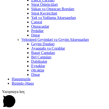
Zəncir Çarxları
Sürət Ötürücüləri
Sükan və Oturacaq Boruları
Sürət Keçiriciləri
Yağ və Yağlama Aksesaurları
Çəngəl
Oturacaqlar
Pedallar
Digər
Velosiped Geyimləri və Geyim Aksesuarları
Geyim Dəstləri
Ayaqqabı və Corablar
Baqaj Çantaları
Bel Çantaları
Dəbilqələr
Eynəklər
Əlcəklər
Digər
Haqqımızda
Bizimlə Əlaqə
Yazışmaya keç