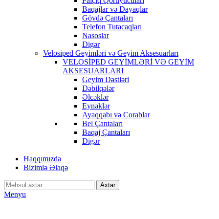
Palçıq Qoruyucuları
Baqajlar və Dayaqlar
Gövdə Çantaları
Telefon Tutacaqları
Nasoslar
Digər
Velosiped Geyimləri və Geyim Aksesuarları
VELOSİPED GEYİMLƏRİ VƏ GEYİM
AKSESUARLARI
Geyim Dəstləri
Dəbilqələr
Əlcəklər
Eynəklər
Ayaqqabı və Corablar
Bel Çantaları
Baqaj Çantaları
Digər
Haqqımızda
Bizimlə Əlaqə
Axtar
Menyu
-7%