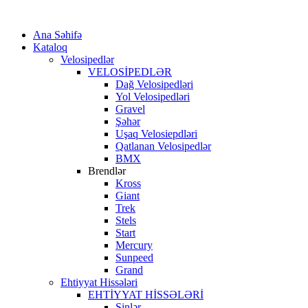
Ana Səhifə
Kataloq
Velosipedlər
VELOSİPEDLƏR
Dağ Velosipedləri
Yol Velosipedləri
Gravel
Şəhər
Uşaq Velosiepdləri
Qatlanan Velosipedlər
BMX
Brendlər
Kross
Giant
Trek
Stels
Start
Mercury
Sunpeed
Grand
Ehtiyyat Hissələri
EHTİYYAT HİSSƏLƏRİ
Şinlər