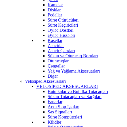
Kamelər
Disklər
Pedallar
Sürət Ötürücüləri
Sürət Keçiriciləri
Əyləc Dəstləri
Əyləc Hissələri
Kasetlər
Zəncirlər
Zəncir Çarxları
Sükan və Oturacaq Boruları
Oturacaqlar
Çəngəllər
Yağ və Yağlama Aksesuarları
Digər
Velosiped Aksesuarları
VELOSİPED AKSESUARLARI
Butulkalar və Butulka Tutacaqları
Sükan Tutacaqları və Sarğıları
Fənərlər
Arxa Stop İşıqları
Səs Siqnalları
Sürət Kompüterləri
Kilidlər