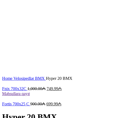
Böyütmək üçün klikləyin
Home
Velosipedlər
BMX
Hyper 20 BMX
Fnix 700x32C
1,000.00
₼
749.99
₼
Məhsullara qayıt
Fortis 700x25 C
900.00
₼
699.99
₼
Hyper 20 BMX