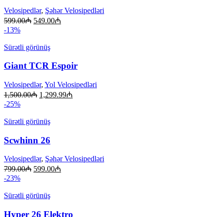
Velosipedlər
,
Şəhər Velosipedləri
599.00
₼
549.00
₼
-13%
Sürətli görünüş
Giant TCR Espoir
Velosipedlər
,
Yol Velosipedləri
1,500.00
₼
1,299.99
₼
-25%
Sürətli görünüş
Scwhinn 26
Velosipedlər
,
Şəhər Velosipedləri
799.00
₼
599.00
₼
-23%
Sürətli görünüş
Hyper 26 Elektro