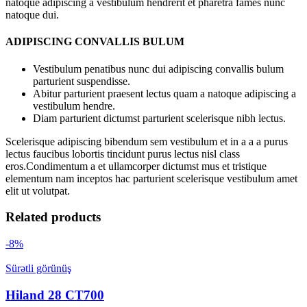
natoque adipiscing a vestibulum hendrerit et pharetra fames nunc
natoque dui.
ADIPISCING CONVALLIS BULUM
Vestibulum penatibus nunc dui adipiscing convallis bulum
parturient suspendisse.
Abitur parturient praesent lectus quam a natoque adipiscing a
vestibulum hendre.
Diam parturient dictumst parturient scelerisque nibh lectus.
Scelerisque adipiscing bibendum sem vestibulum et in a a a purus
lectus faucibus lobortis tincidunt purus lectus nisl class
eros.Condimentum a et ullamcorper dictumst mus et tristique
elementum nam inceptos hac parturient scelerisque vestibulum amet
elit ut volutpat.
Related products
-8%
Sürətli görünüş
Hiland 28 CT700