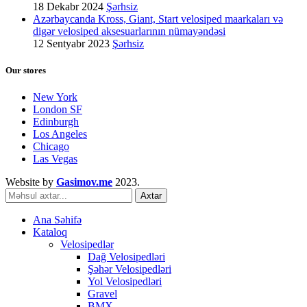
18 Dekabr 2024
Şərhsiz
Azərbaycanda Kross, Giant, Start velosiped maarkaları və
digər velosiped aksesuarlarının nümayəndəsi
12 Sentyabr 2023
Şərhsiz
Our stores
New York
London SF
Edinburgh
Los Angeles
Chicago
Las Vegas
Website by
Gasimov.me
2023.
Axtar
Ana Səhifə
Kataloq
Velosipedlər
Dağ Velosipedləri
Şəhər Velosipedləri
Yol Velosipedləri
Gravel
BMX