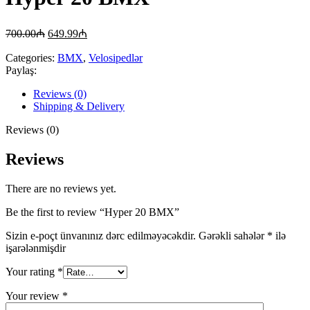
700.00
₼
649.99
₼
Categories:
BMX
,
Velosipedlər
Paylaş:
Reviews (0)
Shipping & Delivery
Reviews (0)
Reviews
There are no reviews yet.
Be the first to review “Hyper 20 BMX”
Sizin e-poçt ünvanınız dərc edilməyəcəkdir.
Gərəkli sahələr
*
ilə
işarələnmişdir
Your rating
*
Your review
*