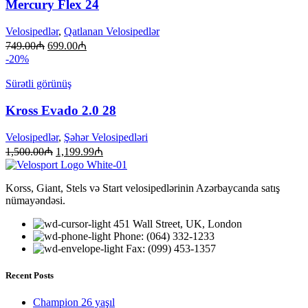
Mercury Flex 24
Velosipedlər
,
Qatlanan Velosipedlər
749.00
₼
699.00
₼
-20%
Sürətli görünüş
Kross Evado 2.0 28
Velosipedlər
,
Şəhər Velosipedləri
1,500.00
₼
1,199.99
₼
Korss, Giant, Stels və Start velosipedlərinin Azərbaycanda satış
nümayəndəsi.
451 Wall Street, UK, London
Phone: (064) 332-1233
Fax: (099) 453-1357
Recent Posts
Champion 26 yaşıl