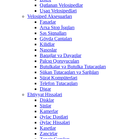
Qatlanan Velosipedlər
Uşaq Velosipedləri
Velosiped Aksesuarları
Fənərlər
Arxa Stop İşıqları
Səs Siqnalları
Gövdə Çantaları
Kilidlər
Nasoslar
Baqajlar və Dayaqlar
Palçıq Qoruyucuları
Butulkalar və Butulka Tutacaqları
Sükan Tutacaqları və Sarğıları
Sürət Kompüterləri
Telefon Tutacaqları
Digər
Ehtiyyat Hissələri
Disklər
Şinlər
Kamerlər
Əyləc Dəstləri
Əyləc Hissələri
Kasetlər
Zəncirlər