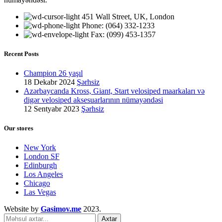
451 Wall Street, UK, London
Phone: (064) 332-1233
Fax: (099) 453-1357
Recent Posts
Champion 26 yaşıl
18 Dekabr 2024
Şərhsiz
Azərbaycanda Kross, Giant, Start velosiped maarkaları və
digər velosiped aksesuarlarının nümayəndəsi
12 Sentyabr 2023
Şərhsiz
Our stores
New York
London SF
Edinburgh
Los Angeles
Chicago
Las Vegas
Website by
Gasimov.me
2023.
Axtar