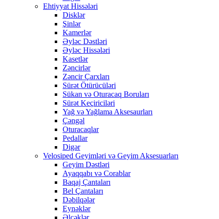
Ehtiyyat Hissələri
Disklər
Şinlər
Kamerlər
Əyləc Dəstləri
Əyləc Hissələri
Kasetlər
Zəncirlər
Zəncir Çarxları
Sürət Ötürücüləri
Sükan və Oturacaq Boruları
Sürət Keçiriciləri
Yağ və Yağlama Aksesaurları
Çəngəl
Oturacaqlar
Pedallar
Digər
Velosiped Geyimləri və Geyim Aksesuarları
Geyim Dəstləri
Ayaqqabı və Corablar
Baqaj Çantaları
Bel Çantaları
Dəbilqələr
Eynəklər
Əlcəklər