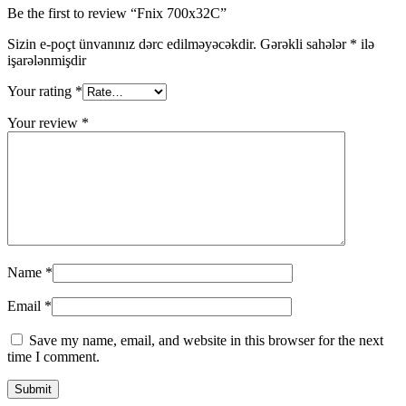
Be the first to review “Fnix 700x32C”
Sizin e-poçt ünvanınız dərc edilməyəcəkdir.
Gərəkli sahələr
*
ilə
işarələnmişdir
Your rating
*
Your review
*
Name
*
Email
*
Save my name, email, and website in this browser for the next
time I comment.