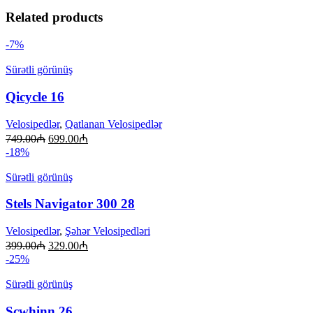
Related products
-7%
Sürətli görünüş
Qicycle 16
Velosipedlər
,
Qatlanan Velosipedlər
749.00
₼
699.00
₼
-18%
Sürətli görünüş
Stels Navigator 300 28
Velosipedlər
,
Şəhər Velosipedləri
399.00
₼
329.00
₼
-25%
Sürətli görünüş
Scwhinn 26