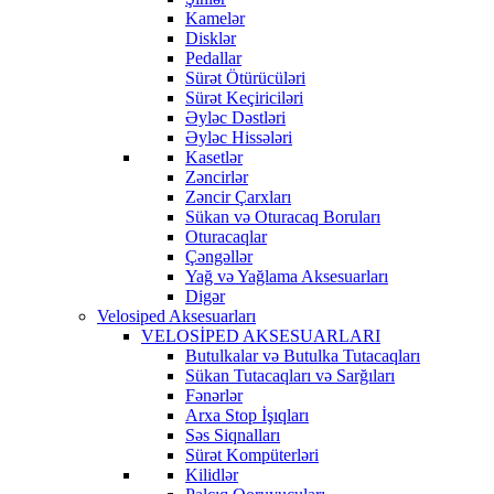
Kamelər
Disklər
Pedallar
Sürət Ötürücüləri
Sürət Keçiriciləri
Əyləc Dəstləri
Əyləc Hissələri
Kasetlər
Zəncirlər
Zəncir Çarxları
Sükan və Oturacaq Boruları
Oturacaqlar
Çəngəllər
Yağ və Yağlama Aksesuarları
Digər
Velosiped Aksesuarları
VELOSİPED AKSESUARLARI
Butulkalar və Butulka Tutacaqları
Sükan Tutacaqları və Sarğıları
Fənərlər
Arxa Stop İşıqları
Səs Siqnalları
Sürət Kompüterləri
Kilidlər