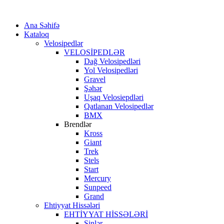
Ana Səhifə
Kataloq
Velosipedlər
VELOSİPEDLƏR
Dağ Velosipedləri
Yol Velosipedləri
Gravel
Şəhər
Uşaq Velosiepdləri
Qatlanan Velosipedlər
BMX
Brendlər
Kross
Giant
Trek
Stels
Start
Mercury
Sunpeed
Grand
Ehtiyyat Hissələri
EHTİYYAT HİSSƏLƏRİ
Şinlər