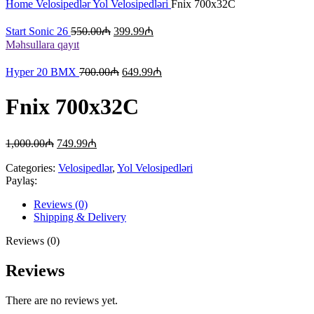
Home
Velosipedlər
Yol Velosipedləri
Fnix 700x32C
Start Sonic 26
550.00
₼
399.99
₼
Məhsullara qayıt
Hyper 20 BMX
700.00
₼
649.99
₼
Fnix 700x32C
1,000.00
₼
749.99
₼
Categories:
Velosipedlər
,
Yol Velosipedləri
Paylaş:
Reviews (0)
Shipping & Delivery
Reviews (0)
Reviews
There are no reviews yet.