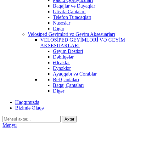
Palçıq Qoruyucuları
Baqajlar və Dayaqlar
Gövdə Çantaları
Telefon Tutacaqları
Nasoslar
Digər
Velosiped Geyimləri və Geyim Aksesuarları
VELOSİPED GEYİMLƏRİ VƏ GEYİM
AKSESUARLARI
Geyim Dəstləri
Dəbilqələr
Əlcəklər
Eynəklər
Ayaqqabı və Corablar
Bel Çantaları
Baqaj Çantaları
Digər
Haqqımızda
Bizimlə Əlaqə
Axtar
Menyu
-25%