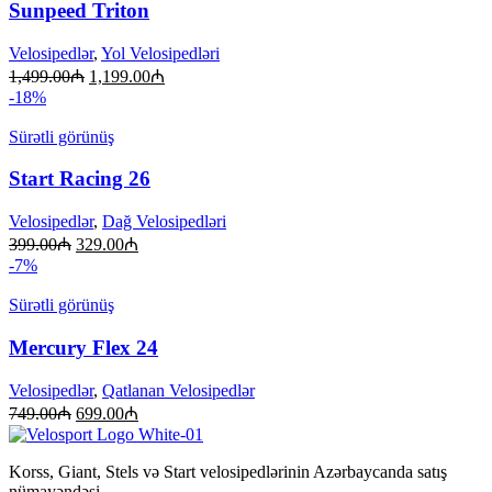
Sunpeed Triton
Velosipedlər
,
Yol Velosipedləri
1,499.00
₼
1,199.00
₼
-18%
Sürətli görünüş
Start Racing 26
Velosipedlər
,
Dağ Velosipedləri
399.00
₼
329.00
₼
-7%
Sürətli görünüş
Mercury Flex 24
Velosipedlər
,
Qatlanan Velosipedlər
749.00
₼
699.00
₼
Korss, Giant, Stels və Start velosipedlərinin Azərbaycanda satış
nümayəndəsi.