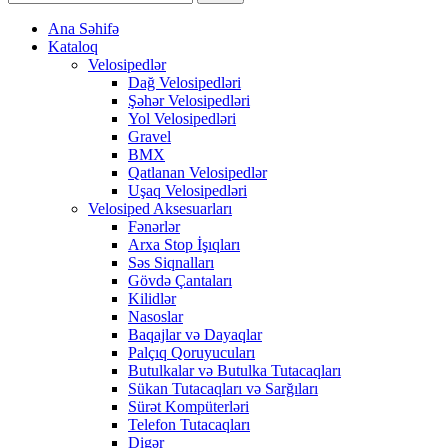
Ana Səhifə
Kataloq
Velosipedlər
Dağ Velosipedləri
Şəhər Velosipedləri
Yol Velosipedləri
Gravel
BMX
Qatlanan Velosipedlər
Uşaq Velosipedləri
Velosiped Aksesuarları
Fənərlər
Arxa Stop İşıqları
Səs Siqnalları
Gövdə Çantaları
Kilidlər
Nasoslar
Baqajlar və Dayaqlar
Palçıq Qoruyucuları
Butulkalar və Butulka Tutacaqları
Sükan Tutacaqları və Sarğıları
Sürət Kompüterləri
Telefon Tutacaqları
Digər