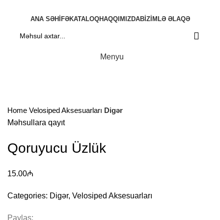
ANA SƏHIFƏ
KATALOQ
HAQQIMIZDA
BIZIMLƏ ƏLAQƏ
Menyu
Böyütmək üçün klikləyin
Home
Velosiped Aksesuarları
Digər
Məhsullara qayıt
Qoruyucu Üzlük
15.00
₼
Categories:
Digər
,
Velosiped Aksesuarları
Paylaş: