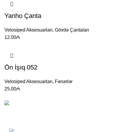
Yanho Çanta
Velosiped Aksesuarları
,
Gövdə Çantaları
12.00
₼
Ön İşıq 052
Velosiped Aksesuarları
,
Fənərlər
25.00
₼
Korss, Giant, Stels və Start velosipedlərinin Azərbaycanda
satış nümayəndəsi.