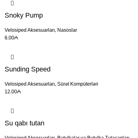
Snoky Pump
Velosiped Aksesuarları
,
Nasoslar
6.00
₼
Sunding Speed
Velosiped Aksesuarları
,
Sürət Kompüterləri
12.00
₼
Su qabı tutan
Velosiped Aksesuarları
,
Butulkalar və Butulka Tutacaqları