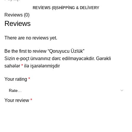
REVIEWS (0)
SHIPPING & DELIVERY
Reviews (0)
Reviews
There are no reviews yet.
Be the first to review “Qoruyucu Üzlük”
Sizin e-poçt ünvanınız dərc edilməyəcəkdir.
Gərəkli
sahələr
*
ilə işarələnmişdir
Your rating
*
Your review
*