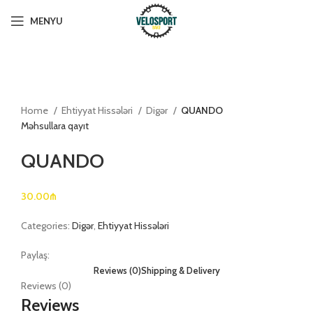
MENYU
Böyütmək üçün klikləyin
Home
Ehtiyyat Hissələri
Digər
QUANDO
Məhsullara qayıt
QUANDO
30.00
₼
Categories:
Digər
,
Ehtiyyat Hissələri
Paylaş:
Reviews (0)
Shipping & Delivery
Reviews (0)
Reviews