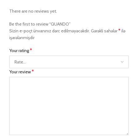
There are no reviews yet.
Be the first to review “QUANDO”
*
Sizin e-poçt ünvanınız dərc edilməyəcəkdir.
Gərəkli sahələr
ilə
işarələnmişdir
*
Your rating
*
Your review