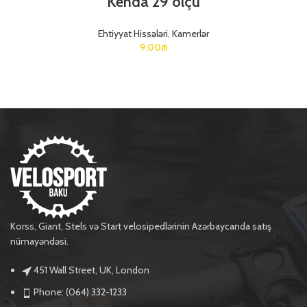
Kenda 29 ölçü
Ehtiyyat Hissələri
,
Kamerlər
9.00
₼
Korss, Giant, Stels və Start velosipedlərinin Azərbaycanda satış
nümayəndəsi.
451 Wall Street, UK, London
Phone: (064) 332-1233