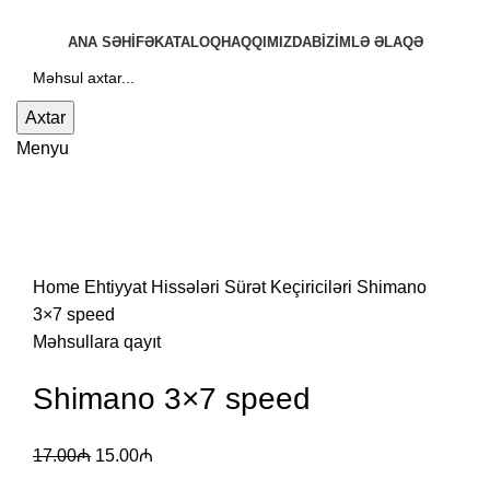
ANA SƏHIFƏ
KATALOQ
HAQQIMIZDA
BIZIMLƏ ƏLAQƏ
Axtar
Menyu
-12%
Böyütmək üçün klikləyin
Home
Ehtiyyat Hissələri
Sürət Keçiriciləri
Shimano
3×7 speed
Məhsullara qayıt
Shimano 3×7 speed
17.00
₼
15.00
₼