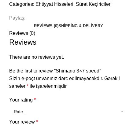
Categories:
Ehtiyyat Hissələri
,
Sürət Keçiriciləri
Paylaş:
REVIEWS (0)
SHIPPING & DELIVERY
Reviews (0)
Reviews
There are no reviews yet.
Be the first to review “Shimano 3×7 speed”
Sizin e-poçt ünvanınız dərc edilməyəcəkdir.
Gərəkli
sahələr
*
ilə işarələnmişdir
Your rating
*
Your review
*