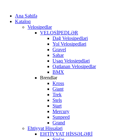
Ana Səhifə
Kataloq
Velosipedlər
VELOSİPEDLƏR
Dağ Velosipedləri
Yol Velosipedləri
Gravel
Şəhər
Uşaq Velosiepdləri
Qatlanan Velosipedlər
BMX
Brendlər
Kross
Giant
Trek
Stels
Start
Mercury
Sunpeed
Grand
Ehtiyyat Hissələri
EHTİYYAT HİSSƏLƏRİ
Şinlər