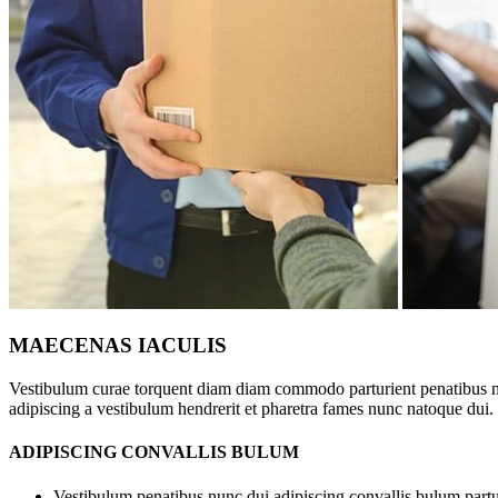
MAECENAS IACULIS
Vestibulum curae torquent diam diam commodo parturient penatibus nunc
adipiscing a vestibulum hendrerit et pharetra fames nunc natoque dui.
ADIPISCING CONVALLIS BULUM
Vestibulum penatibus nunc dui adipiscing convallis bulum partu