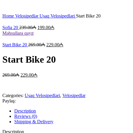
Böyütmək üçün klikləyin
Home
Velosipedlər
Uşaq Velosipedləri
Start Bike 20
Sofia 20
239.00
₼
199.00
₼
Məhsullara qayıt
Start Bike 20
269.00
₼
229.00
₼
Start Bike 20
269.00
₼
229.00
₼
Categories:
Uşaq Velosipedləri
,
Velosipedlər
Paylaş:
Description
Reviews (0)
Shipping & Delivery
Description