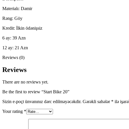
Materialı: Dəmir
Rəng: Göy
Kredit: İlkin ödənişsiz
6 ay: 39 Azn
12 ay: 21 Azn
Reviews (0)
Reviews
There are no reviews yet.
Be the first to review “Start Bike 20”
Sizin e-poçt ünvanınız dərc edilməyəcəkdir.
Gərəkli sahələr
*
ilə işar
Your rating
*