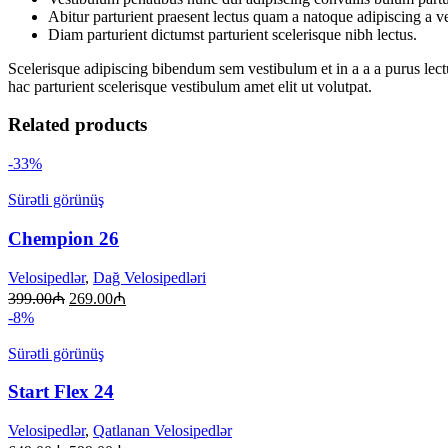
Abitur parturient praesent lectus quam a natoque adipiscing a 
Diam parturient dictumst parturient scelerisque nibh lectus.
Scelerisque adipiscing bibendum sem vestibulum et in a a a purus lect
hac parturient scelerisque vestibulum amet elit ut volutpat.
Related products
-33%
Sürətli görünüş
Chempion 26
Velosipedlər
,
Dağ Velosipedləri
399.00
₼
269.00
₼
-8%
Sürətli görünüş
Start Flex 24
Velosipedlər
,
Qatlanan Velosipedlər