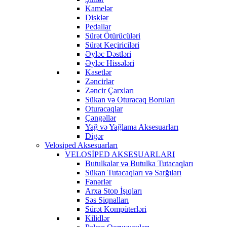
Kamelər
Disklər
Pedallar
Sürət Ötürücüləri
Sürət Keçiriciləri
Əyləc Dəstləri
Əyləc Hissələri
Kasetlər
Zəncirlər
Zəncir Çarxları
Sükan və Oturacaq Boruları
Oturacaqlar
Çəngəllər
Yağ və Yağlama Aksesuarları
Digər
Velosiped Aksesuarları
VELOSİPED AKSESUARLARI
Butulkalar və Butulka Tutacaqları
Sükan Tutacaqları və Sarğıları
Fənərlər
Arxa Stop İşıqları
Səs Siqnalları
Sürət Kompüterləri
Kilidlər