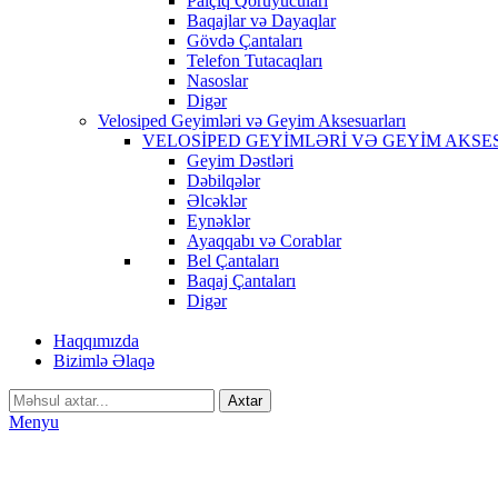
Palçıq Qoruyucuları
Baqajlar və Dayaqlar
Gövdə Çantaları
Telefon Tutacaqları
Nasoslar
Digər
Velosiped Geyimləri və Geyim Aksesuarları
VELOSİPED GEYİMLƏRİ VƏ GEYİM AKSE
Geyim Dəstləri
Dəbilqələr
Əlcəklər
Eynəklər
Ayaqqabı və Corablar
Bel Çantaları
Baqaj Çantaları
Digər
Haqqımızda
Bizimlə Əlaqə
Axtar
Menyu
-15%