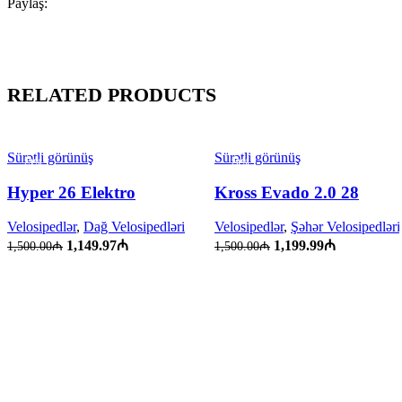
Paylaş:
RELATED PRODUCTS
Sürətli görünüş
Sürətli görünüş
-23%
-20%
Hyper 26 Elektro
Kross Evado 2.0 28
Velosipedlər
,
Dağ Velosipedləri
Velosipedlər
,
Şəhər Velosipedləri
1,149.97
₼
1,199.99
₼
1,500.00
₼
1,500.00
₼