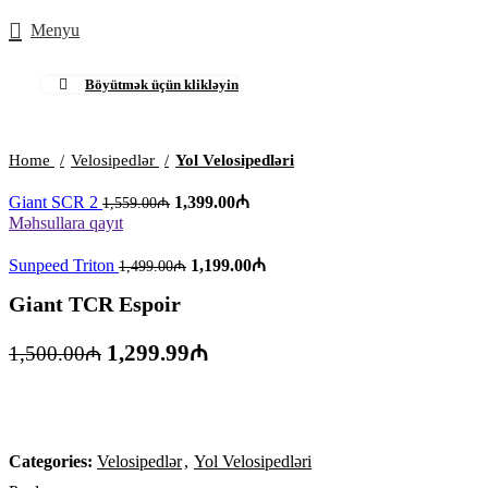
Menyu
Böyütmək üçün klikləyin
-13%
Home
Velosipedlər
Yol Velosipedləri
Giant SCR 2
1,399.00
₼
1,559.00
₼
Məhsullara qayıt
Sunpeed Triton
1,199.00
₼
1,499.00
₼
Giant TCR Espoir
1,299.99
₼
1,500.00
₼
Categories:
Velosipedlər
,
Yol Velosipedləri