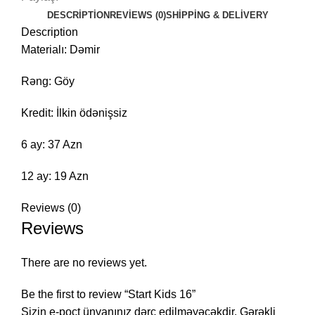
DESCRIPTION
REVIEWS (0)
SHIPPING & DELIVERY
Description
Materialı: Dəmir
Rəng: Göy
Kredit: İlkin ödənişsiz
6 ay: 37 Azn
12 ay: 19 Azn
Reviews (0)
Reviews
There are no reviews yet.
Be the first to review “Start Kids 16”
Sizin e-poçt ünvanınız dərc edilməyəcəkdir.
Gərəkli