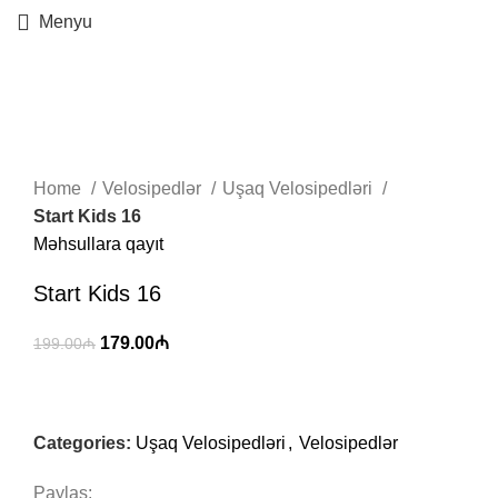
Menyu
-10%
Böyütmək üçün klikləyin
Home
Velosipedlər
Uşaq Velosipedləri
Start Kids 16
Məhsullara qayıt
Start Kids 16
179.00
₼
199.00
₼
Categories:
Uşaq Velosipedləri
,
Velosipedlər
Paylaş: