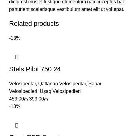
dictumst mus et tristique elementum nam inceptos hac
parturient scelerisque vestibulum amet elit ut volutpat.
Related products
-13%
Stels Pilot 750 24
Velosipedlər
,
Qatlanan Velosipedlər
,
Şəhər
Velosipedləri
,
Uşaq Velosipedləri
459.00
₼
399.00
₼
-13%