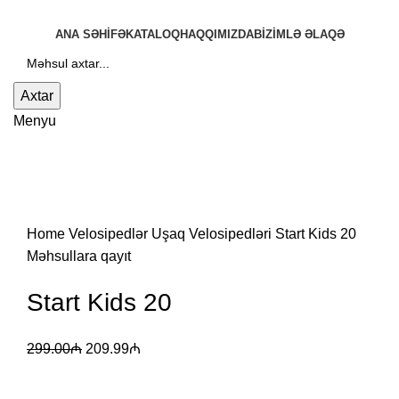
ANA SƏHIFƏ
KATALOQ
HAQQIMIZDA
BIZIMLƏ ƏLAQƏ
Axtar
Menyu
-30%
Böyütmək üçün klikləyin
Home
Velosipedlər
Uşaq Velosipedləri
Start Kids 20
Məhsullara qayıt
Start Kids 20
299.00
₼
209.99
₼