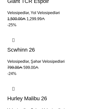
Giant TCR Espoir
Velosipedlər
,
Yol Velosipedləri
1,500.00
₼
1,299.99
₼
-25%
Scwhinn 26
Velosipedlər
,
Şəhər Velosipedləri
799.00
₼
599.00
₼
-24%
Hurley Malibu 26