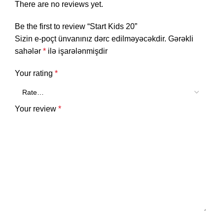
There are no reviews yet.
Be the first to review “Start Kids 20”
Sizin e-poçt ünvanınız dərc edilməyəcəkdir.
Gərəkli
sahələr
*
ilə işarələnmişdir
Your rating
*
Your review
*