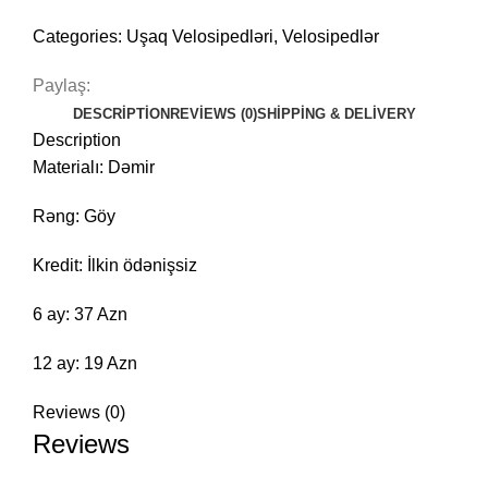
Categories:
Uşaq Velosipedləri
,
Velosipedlər
Paylaş:
DESCRIPTION
REVIEWS (0)
SHIPPING & DELIVERY
Description
Materialı: Dəmir
Rəng: Göy
Kredit: İlkin ödənişsiz
6 ay: 37 Azn
12 ay: 19 Azn
Reviews (0)
Reviews