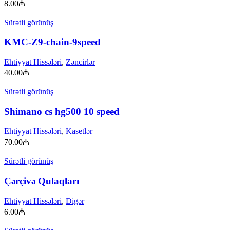
8.00
₼
Sürətli görünüş
KMC-Z9-chain-9speed
Ehtiyyat Hissələri
,
Zəncirlər
40.00
₼
Sürətli görünüş
Shimano cs hg500 10 speed
Ehtiyyat Hissələri
,
Kasetlər
70.00
₼
Sürətli görünüş
Çərçivə Qulaqları
Ehtiyyat Hissələri
,
Digər
6.00
₼