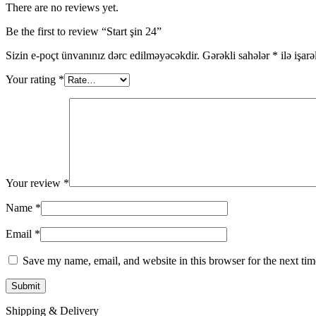
There are no reviews yet.
Be the first to review “Start şin 24”
Sizin e-poçt ünvanınız dərc edilməyəcəkdir.
Gərəkli sahələr
*
ilə işar
Your rating
*
Your review
*
Name
*
Email
*
Save my name, email, and website in this browser for the next ti
Shipping & Delivery