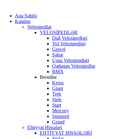
Ana Səhifə
Kataloq
Velosipedlər
VELOSİPEDLƏR
Dağ Velosipedləri
Yol Velosipedləri
Gravel
Şəhər
Uşaq Velosiepdləri
Qatlanan Velosipedlər
BMX
Brendlər
Kross
Giant
Trek
Stels
Start
Mercury
Sunpeed
Grand
Ehtiyyat Hissələri
EHTİYYAT HİSSƏLƏRİ
Şinlər