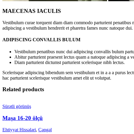
MAECENAS IACULIS
Vestibulum curae torquent diam diam commodo parturient penatibus nunc
adipiscing a vestibulum hendrerit et pharetra fames nunc natoque dui.
ADIPISCING CONVALLIS BULUM
Vestibulum penatibus nunc dui adipiscing convallis bulum partu
Abitur parturient praesent lectus quam a natoque adipiscing a 
Diam parturient dictumst parturient scelerisque nibh lectus.
Scelerisque adipiscing bibendum sem vestibulum et in a a a purus lect
hac parturient scelerisque vestibulum amet elit ut volutpat.
Related products
Sürətli görünüş
Maşa 16-20 ölçü
Ehtiyyat Hissələri
,
Çəngəl