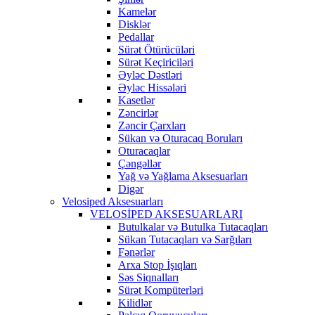
Kamelər
Disklər
Pedallar
Sürət Ötürücüləri
Sürət Keçiriciləri
Əyləc Dəstləri
Əyləc Hissələri
Kasetlər
Zəncirlər
Zəncir Çarxları
Sükan və Oturacaq Boruları
Oturacaqlar
Çəngəllər
Yağ və Yağlama Aksesuarları
Digər
Velosiped Aksesuarları
VELOSİPED AKSESUARLARI
Butulkalar və Butulka Tutacaqları
Sükan Tutacaqları və Sarğıları
Fənərlər
Arxa Stop İşıqları
Səs Siqnalları
Sürət Kompüterləri
Kilidlər