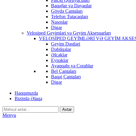
Palçıq Qoruyucuları
Baqajlar və Dayaqlar
Gövdə Çantaları
Telefon Tutacaqları
Nasoslar
Digər
Velosiped Geyimləri və Geyim Aksesuarları
VELOSİPED GEYİMLƏRİ VƏ GEYİM AKSE
Geyim Dəstləri
Dəbilqələr
Əlcəklər
Eynəklər
Ayaqqabı və Corablar
Bel Çantaları
Baqaj Çantaları
Digər
Haqqımızda
Bizimlə Əlaqə
Axtar
Menyu