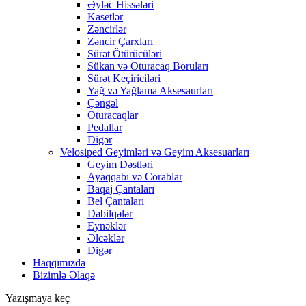
Əyləc Hissələri
Kasetlər
Zəncirlər
Zəncir Çarxları
Sürət Ötürücüləri
Sükan və Oturacaq Boruları
Sürət Keçiriciləri
Yağ və Yağlama Aksesaurları
Çəngəl
Oturacaqlar
Pedallar
Digər
Velosiped Geyimləri və Geyim Aksesuarları
Geyim Dəstləri
Ayaqqabı və Corablar
Baqaj Çantaları
Bel Çantaları
Dəbilqələr
Eynəklər
Əlcəklər
Digər
Haqqımızda
Bizimlə Əlaqə
Yazışmaya keç