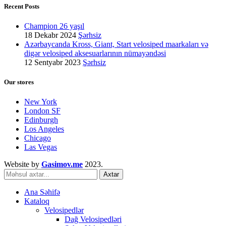
Recent Posts
Champion 26 yaşıl
18 Dekabr 2024
Şərhsiz
Azərbaycanda Kross, Giant, Start velosiped maarkaları və
digər velosiped aksesuarlarının nümayəndəsi
12 Sentyabr 2023
Şərhsiz
Our stores
New York
London SF
Edinburgh
Los Angeles
Chicago
Las Vegas
Website by
Gasimov.me
2023.
Axtar
Ana Səhifə
Kataloq
Velosipedlər
Dağ Velosipedləri