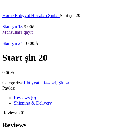
Böyütmək üçün klikləyin
Home
Ehtiyyat Hissələri
Şinlər
Start şin 20
Start şin 18
9.00
₼
Məhsullara qayıt
Start şin 24
10.00
₼
Start şin 20
9.00
₼
Categories:
Ehtiyyat Hissələri
,
Şinlər
Paylaş:
Reviews (0)
Shipping & Delivery
Reviews (0)
Reviews