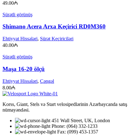
49.00
₼
Sürətli görünüş
Shimano Acera Arxa Keçirici RD0M360
Ehtiyyat Hissələri
,
Sürət Keçiriciləri
40.00
₼
Sürətli görünüş
Maşa 16-20 ölçü
Ehtiyyat Hissələri
,
Çəngəl
8.00
₼
Korss, Giant, Stels və Start velosipedlərinin Azərbaycanda satış
nümayəndəsi.
451 Wall Street, UK, London
Phone: (064) 332-1233
Fax: (099) 453-1357