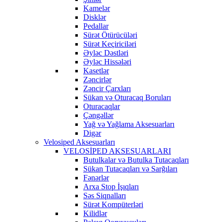
Kamelər
Disklər
Pedallar
Sürət Ötürücüləri
Sürət Keçiriciləri
Əyləc Dəstləri
Əyləc Hissələri
Kasetlər
Zəncirlər
Zəncir Çarxları
Sükan və Oturacaq Boruları
Oturacaqlar
Çəngəllər
Yağ və Yağlama Aksesuarları
Digər
Velosiped Aksesuarları
VELOSİPED AKSESUARLARI
Butulkalar və Butulka Tutacaqları
Sükan Tutacaqları və Sarğıları
Fənərlər
Arxa Stop İşıqları
Səs Siqnalları
Sürət Kompüterləri
Kilidlər