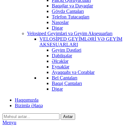
Palçıq Qoruyucuları
Baqajlar və Dayaqlar
Gövdə Çantaları
Telefon Tutacaqları
Nasoslar
Digər
Velosiped Geyimləri və Geyim Aksesuarları
VELOSİPED GEYİMLƏRİ VƏ GEYİM
AKSESUARLARI
Geyim Dəstləri
Dəbilqələr
Əlcəklər
Eynəklər
Ayaqqabı və Corablar
Bel Çantaları
Baqaj Çantaları
Digər
Haqqımızda
Bizimlə Əlaqə
Axtar
Menyu