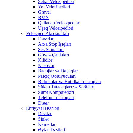
Şəhər Velosipedləri
Yol Velosipedləri
Gravel
BMX
Qatlanan Velosipedlər
Uşaq Velosipedləri
Velosiped Aksesuarları
Fənərlər
Arxa Stop İşıqları
Səs Siqnalları
Gövdə Çantaları
Kilidlər
Nasoslar
Baqajlar və Dayaqlar
Palçıq Qoruyucuları
Butulkalar və Butulka Tutacaqları
Sükan Tutacaqları və Sarğıları
Sürət Kompüterləri
Telefon Tutacaqları
Digər
Ehtiyyat Hissələri
Disklər
Şinlər
Kamerlər
Əyləc Dəstləri