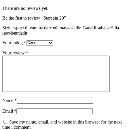
There are no reviews yet.
Be the first to review “Start şin 20”
Sizin e-poçt ünvanınız dərc edilməyəcəkdir.
Gərəkli sahələr
*
ilə
işarələnmişdir
Your rating
*
Your review
*
Name
*
Email
*
Save my name, email, and website in this browser for the next
time I comment.