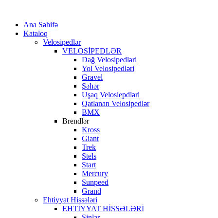
Ana Səhifə
Kataloq
Velosipedlər
VELOSİPEDLƏR
Dağ Velosipedləri
Yol Velosipedləri
Gravel
Şəhər
Uşaq Velosiepdləri
Qatlanan Velosipedlər
BMX
Brendlər
Kross
Giant
Trek
Stels
Start
Mercury
Sunpeed
Grand
Ehtiyyat Hissələri
EHTİYYAT HİSSƏLƏRİ
Şinlər