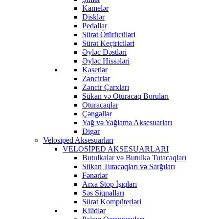
Kamelər
Disklər
Pedallar
Sürət Ötürücüləri
Sürət Keçiriciləri
Əyləc Dəstləri
Əyləc Hissələri
Kasetlər
Zəncirlər
Zəncir Çarxları
Sükan və Oturacaq Boruları
Oturacaqlar
Çəngəllər
Yağ və Yağlama Aksesuarları
Digər
Velosiped Aksesuarları
VELOSİPED AKSESUARLARI
Butulkalar və Butulka Tutacaqları
Sükan Tutacaqları və Sarğıları
Fənərlər
Arxa Stop İşıqları
Səs Siqnalları
Sürət Kompüterləri
Kilidlər