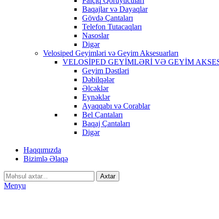
Palçıq Qoruyucuları
Baqajlar və Dayaqlar
Gövdə Çantaları
Telefon Tutacaqları
Nasoslar
Digər
Velosiped Geyimləri və Geyim Aksesuarları
VELOSİPED GEYİMLƏRİ VƏ GEYİM AKSE
Geyim Dəstləri
Dəbilqələr
Əlcəklər
Eynəklər
Ayaqqabı və Corablar
Bel Çantaları
Baqaj Çantaları
Digər
Haqqımızda
Bizimlə Əlaqə
Axtar
Menyu
-16%