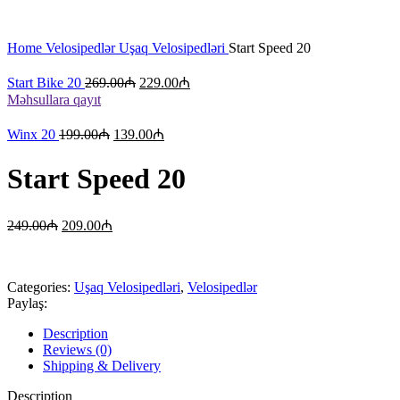
Böyütmək üçün klikləyin
Home
Velosipedlər
Uşaq Velosipedləri
Start Speed 20
Start Bike 20
269.00
₼
229.00
₼
Məhsullara qayıt
Winx 20
199.00
₼
139.00
₼
Start Speed 20
249.00
₼
209.00
₼
Categories:
Uşaq Velosipedləri
,
Velosipedlər
Paylaş:
Description
Reviews (0)
Shipping & Delivery
Description