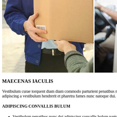
MAECENAS IACULIS
Vestibulum curae torquent diam diam commodo parturient penatibus nunc
adipiscing a vestibulum hendrerit et pharetra fames nunc natoque dui.
ADIPISCING CONVALLIS BULUM
Vestibulum penatibus nunc dui adipiscing convallis bulum partu