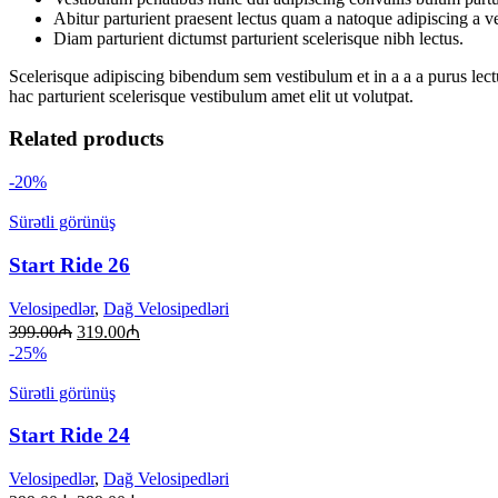
Abitur parturient praesent lectus quam a natoque adipiscing a 
Diam parturient dictumst parturient scelerisque nibh lectus.
Scelerisque adipiscing bibendum sem vestibulum et in a a a purus lect
hac parturient scelerisque vestibulum amet elit ut volutpat.
Related products
-20%
Sürətli görünüş
Start Ride 26
Velosipedlər
,
Dağ Velosipedləri
399.00
₼
319.00
₼
-25%
Sürətli görünüş
Start Ride 24
Velosipedlər
,
Dağ Velosipedləri