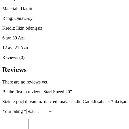
Materialı: Dəmir
Rəng: Qara\Göy
Kredit: İlkin ödənişsiz
6 ay: 39 Azn
12 ay: 21 Azn
Reviews (0)
Reviews
There are no reviews yet.
Be the first to review “Start Speed 20”
Sizin e-poçt ünvanınız dərc edilməyəcəkdir.
Gərəkli sahələr
*
ilə işar
Your rating
*