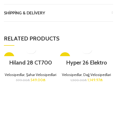
SHIPPING & DELIVERY
RELATED PRODUCTS
-8%
-23%
Hiland 28 CT700
Hyper 26 Elektro
Velosipedlər
,
Şəhər Velosipedləri
Velosipedlər
,
Dağ Velosipedləri
549.00
₼
1,149.97
₼
599.00
₼
1,500.00
₼