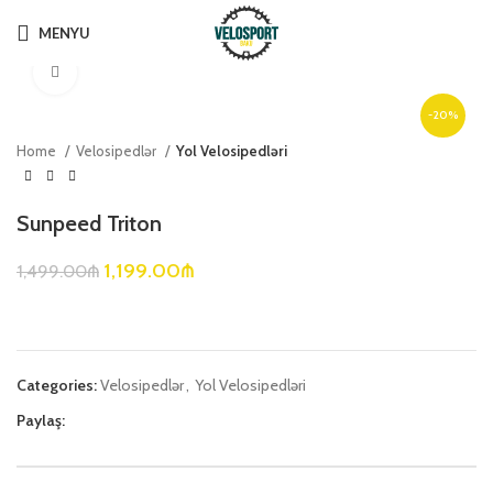
MENYU
Böyütmək üçün klikləyin
-20%
Home
Velosipedlər
Yol Velosipedləri
Sunpeed Triton
1,199.00
₼
1,499.00
₼
Categories:
Velosipedlər
,
Yol Velosipedləri
Paylaş: