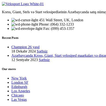
Korss, Giant, Stels və Start velosipedlərinin Azərbaycanda satış nüma
451 Wall Street, UK, London
Phone: (064) 332-1233
Fax: (099) 453-1357
Recent Posts
Champion 26 yaşıl
18 Dekabr 2024
Şərhsiz
Azərbaycanda Kross, Giant, Start velosiped maarkaları və digə
12 Sentyabr 2023
Şərhsiz
Our stores
New York
London SF
Edinburgh
Los Angeles
Chicago
Las Vegas