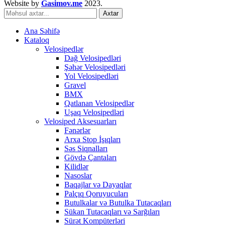
Website by
Gasimov.me
2023.
Axtar
Ana Səhifə
Kataloq
Velosipedlər
Dağ Velosipedləri
Şəhər Velosipedləri
Yol Velosipedləri
Gravel
BMX
Qatlanan Velosipedlər
Uşaq Velosipedləri
Velosiped Aksesuarları
Fənərlər
Arxa Stop İşıqları
Səs Siqnalları
Gövdə Çantaları
Kilidlər
Nasoslar
Baqajlar və Dayaqlar
Palçıq Qoruyucuları
Butulkalar və Butulka Tutacaqları
Sükan Tutacaqları və Sarğıları
Sürət Kompüterləri