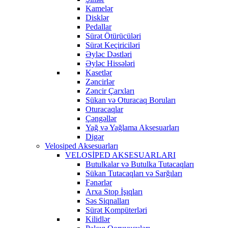
Kamelər
Disklər
Pedallar
Sürət Ötürücüləri
Sürət Keçiriciləri
Əyləc Dəstləri
Əyləc Hissələri
Kasetlər
Zəncirlər
Zəncir Çarxları
Sükan və Oturacaq Boruları
Oturacaqlar
Çəngəllər
Yağ və Yağlama Aksesuarları
Digər
Velosiped Aksesuarları
VELOSİPED AKSESUARLARI
Butulkalar və Butulka Tutacaqları
Sükan Tutacaqları və Sarğıları
Fənərlər
Arxa Stop İşıqları
Səs Siqnalları
Sürət Kompüterləri
Kilidlər