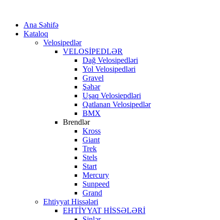
Ana Səhifə
Kataloq
Velosipedlər
VELOSİPEDLƏR
Dağ Velosipedləri
Yol Velosipedləri
Gravel
Şəhər
Uşaq Velosiepdləri
Qatlanan Velosipedlər
BMX
Brendlər
Kross
Giant
Trek
Stels
Start
Mercury
Sunpeed
Grand
Ehtiyyat Hissələri
EHTİYYAT HİSSƏLƏRİ
Şinlər