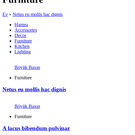
Ev
»
Netus eu mollis hac dignis
Hamısı
Accessories
Decor
Furniture
Kitchen
Lighting
Böyük Baxın
Furniture
Netus eu mollis hac dignis
Böyük Baxın
Furniture
A lacus bibendum pulvinar