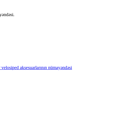
yəndəsi.
r velosiped aksesuarlarının nümayəndəsi