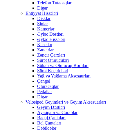
Telefon Tutacaqları
Digər
Ehtiyyat Hissələri
Disklər
Şinlər
Kamerlər
Əyləc Dəstləri
Əyləc Hissələri
Kasetlər
Zəncirlər
Zəncir Çarxları
Sürət Ötürücüləri
Sükan və Oturacaq Boruları
Sürət Keçiriciləri
Yağ və Yağlama Aksesaurları
Çəngəl
Oturacaqlar
Pedallar
Digər
Velosiped Geyimləri və Geyim Aksesuarları
Geyim Dəstləri
Ayaqqabı və Corablar
Baqaj Çantaları
Bel Çantaları
Dəbilqələr