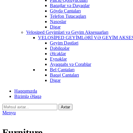
Palçıq Qoruyucuları
Baqajlar və Dayaqlar
Gövdə Çantaları
Telefon Tutacaqları
Nasoslar
Digər
Velosiped Geyimləri və Geyim Aksesuarları
VELOSİPED GEYİMLƏRİ VƏ GEYİM AKSE
Geyim Dəstləri
Dəbilqələr
Əlcəklər
Eynəklər
Ayaqqabı və Corablar
Bel Çantaları
Baqaj Çantaları
Digər
Haqqımızda
Bizimlə Əlaqə
Axtar
Menyu
Furniture