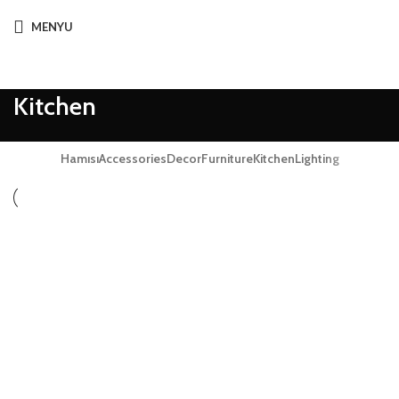
MENYU
Kitchen
Hamısı
Accessories
Decor
Furniture
Kitchen
Lighting
KITCHEN
SUSPENDISSE QUAM AT VESTIBULUM
KITCHEN
LEO UTEU ULLAMCORPER