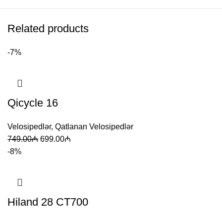
Related products
-7%
Qicycle 16
Velosipedlər
,
Qatlanan Velosipedlər
749.00
₼
699.00
₼
-8%
Hiland 28 CT700