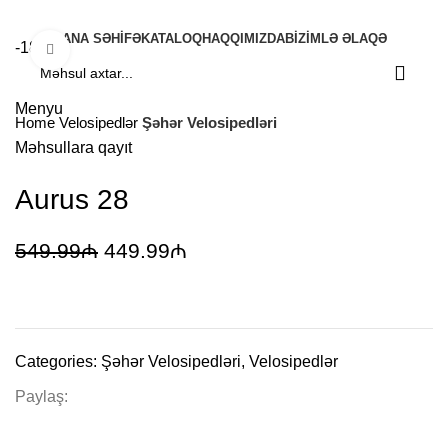
ANA SƏHIFƏ
KATALOQ
HAQQIMIZDA
BIZIMLƏ ƏLAQƏ
-18%
Böyütmək üçün klikləyin
Menyu
Home
Velosipedlər
Şəhər Velosipedləri
Məhsullara qayıt
Aurus 28
549.99
₼
449.99
₼
Categories:
Şəhər Velosipedləri
,
Velosipedlər
Paylaş: