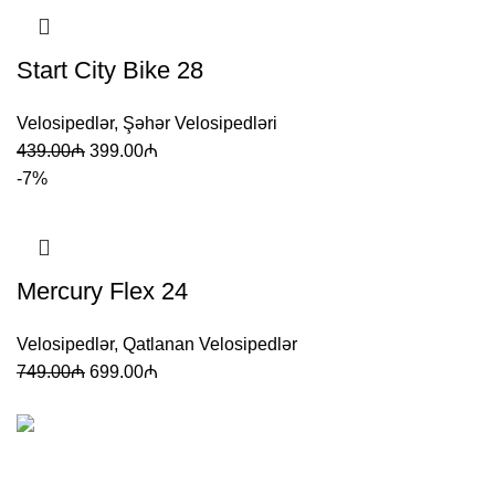
Start City Bike 28
Velosipedlər
,
Şəhər Velosipedləri
439.00
₼
399.00
₼
-7%
Mercury Flex 24
Velosipedlər
,
Qatlanan Velosipedlər
749.00
₼
699.00
₼
Korss, Giant, Stels və Start velosipedlərinin Azərbaycanda
satış nümayəndəsi.