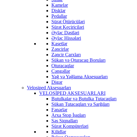
Kamelər
Disklər
Pedallar
Sürət Ötürücüləri
Sürət Keçiriciləri
Əyləc Dəstləri
Əyləc Hissələri
Kasetlər
Zəncirlər
Zəncir Çarxları
Sükan və Oturacaq Boruları
Oturacaqlar
Çəngəllər
Yağ və Yağlama Aksesuarları
Digər
Velosiped Aksesuarları
VELOSİPED AKSESUARLARI
Butulkalar və Butulka Tutacaqları
Sükan Tutacaqları və Sarğıları
Fənərlər
Arxa Stop İşıqları
Səs Siqnalları
Sürət Kompüterləri
Kilidlər