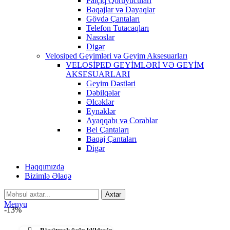
Palçıq Qoruyucuları
Baqajlar və Dayaqlar
Gövdə Çantaları
Telefon Tutacaqları
Nasoslar
Digər
Velosiped Geyimləri və Geyim Aksesuarları
VELOSİPED GEYİMLƏRİ VƏ GEYİM
AKSESUARLARI
Geyim Dəstləri
Dəbilqələr
Əlcəklər
Eynəklər
Ayaqqabı və Corablar
Bel Çantaları
Baqaj Çantaları
Digər
Haqqımızda
Bizimlə Əlaqə
Axtar
Menyu
-13%