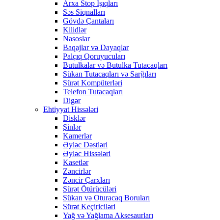
Arxa Stop İşıqları
Səs Siqnalları
Gövdə Çantaları
Kilidlər
Nasoslar
Baqajlar və Dayaqlar
Palçıq Qoruyucuları
Butulkalar və Butulka Tutacaqları
Sükan Tutacaqları və Sarğıları
Sürət Kompüterləri
Telefon Tutacaqları
Digər
Ehtiyyat Hissələri
Disklər
Şinlər
Kamerlər
Əyləc Dəstləri
Əyləc Hissələri
Kasetlər
Zəncirlər
Zəncir Çarxları
Sürət Ötürücüləri
Sükan və Oturacaq Boruları
Sürət Keçiriciləri
Yağ və Yağlama Aksesaurları