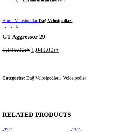
Böyütmək üçün klikləyin
Home
Velosipedlər
Dağ Velosipedləri
GT Aggressor 29
1,199.00
₼
1,049.00
₼
Categories:
Dağ Velosipedləri
,
Velosipedlər
RELATED PRODUCTS
-33%
-15%