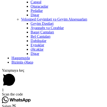
Çəngəl
Oturacaqlar
Pedallar
Digər
Velosiped Geyimləri və Geyim Aksesuarları
Geyim Dəstləri
Ayaqqabı və Corablar
Baqaj Çantaları
Bel Çantaları
Dəbilqələr
Eynəklər
Əlcəklər
Digər
Haqqımızda
Bizimlə Əlaqə
Yazışmaya keç
1
Scan the code
Salam 👋