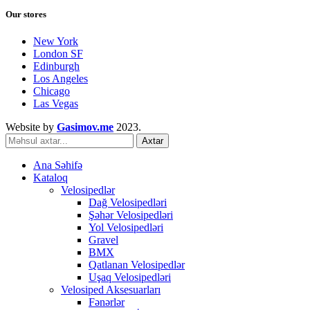
Our stores
New York
London SF
Edinburgh
Los Angeles
Chicago
Las Vegas
Website by
Gasimov.me
2023.
Axtar
Ana Səhifə
Kataloq
Velosipedlər
Dağ Velosipedləri
Şəhər Velosipedləri
Yol Velosipedləri
Gravel
BMX
Qatlanan Velosipedlər
Uşaq Velosipedləri
Velosiped Aksesuarları
Fənərlər