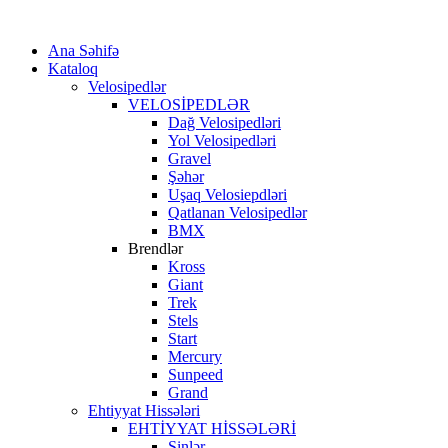
Ana Səhifə
Kataloq
Velosipedlər
VELOSİPEDLƏR
Dağ Velosipedləri
Yol Velosipedləri
Gravel
Şəhər
Uşaq Velosiepdləri
Qatlanan Velosipedlər
BMX
Brendlər
Kross
Giant
Trek
Stels
Start
Mercury
Sunpeed
Grand
Ehtiyyat Hissələri
EHTİYYAT HİSSƏLƏRİ
Şinlər