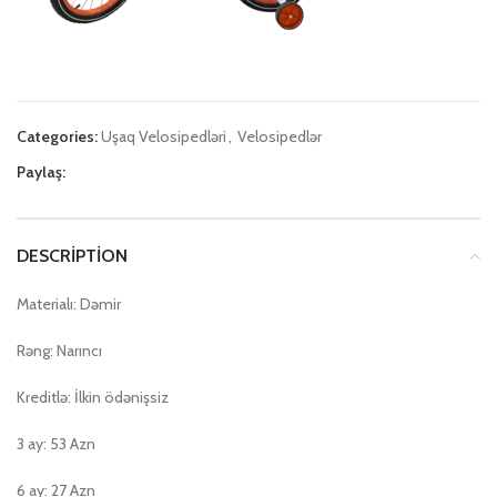
Categories:
Uşaq Velosipedləri
,
Velosipedlər
Paylaş:
DESCRIPTION
Materialı: Dəmir
Rəng: Narıncı
Kreditlə: İlkin ödənişsiz
3 ay: 53 Azn
6 ay: 27 Azn