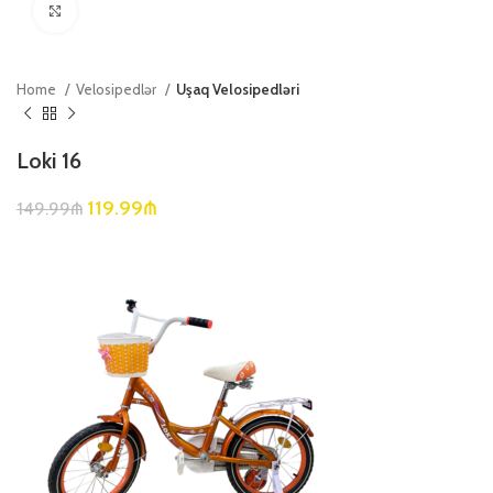
Böyütmək üçün klikləyin
Home
Velosipedlər
Uşaq Velosipedləri
Loki 16
119.99
₼
149.99
₼