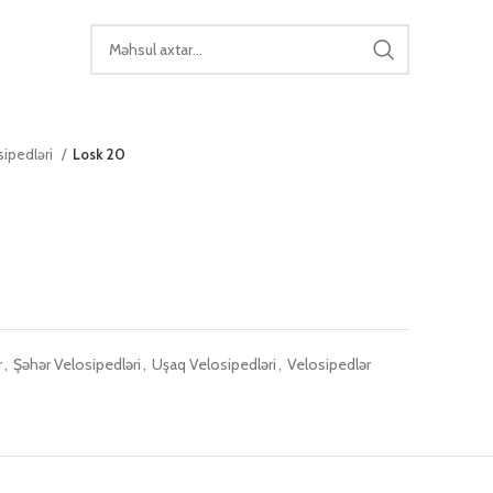
sipedləri
Losk 20
VELOSİPEDLƏR
Dağ Velosipedləri
Yol Velosipedləri
Gravel
Şəhər
Uşaq Velosiepdləri
r
,
Şəhər Velosipedləri
,
Uşaq Velosipedləri
,
Velosipedlər
Qatlanan Velosipedlər
BMX
Brendlər