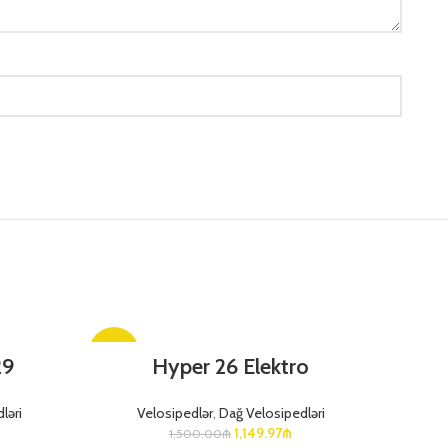
-23%
-8%
29
Hyper 26 Elektro
ləri
Velosipedlər
,
Dağ Velosipedləri
1,149.97
₼
1,500.00
₼