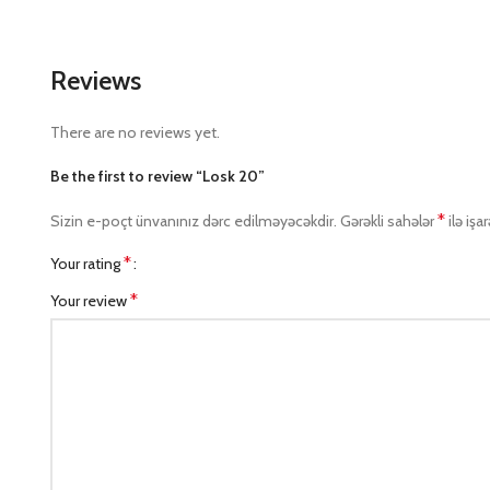
Reviews
There are no reviews yet.
Be the first to review “Losk 20”
*
Sizin e-poçt ünvanınız dərc edilməyəcəkdir.
Gərəkli sahələr
ilə işa
*
Your rating
*
Your review