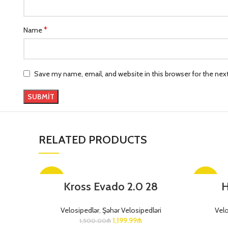
*
Name
Save my name, email, and website in this browser for the ne
RELATED PRODUCTS
-20%
-17%
Kross Evado 2.0 28
H
Velosipedlər
,
Şəhər Velosipedləri
Velo
1,199.99
₼
1,500.00
₼