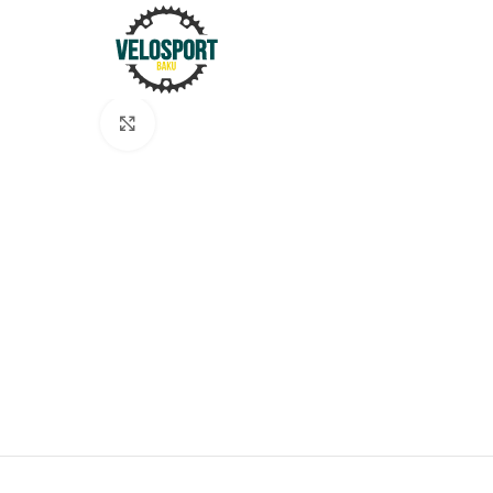
Böyütmək üçün klikləyin