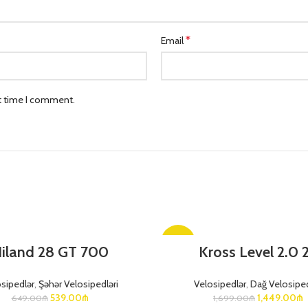
*
Email
xt time I comment.
-15%
iland 28 GT 700
Kross Level 2.0 
sipedlər
,
Şəhər Velosipedləri
Velosipedlər
,
Dağ Velosiped
539.00
₼
1,449.00
₼
649.00
₼
1,699.00
₼