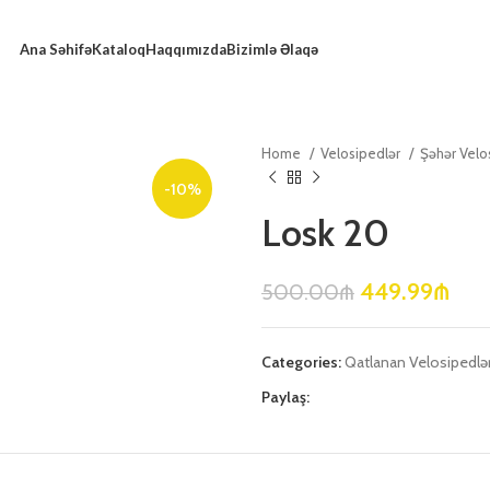
Ana Səhifə
Kataloq
Haqqımızda
Bizimlə Əlaqə
Home
Velosipedlər
Şəhər Velo
-10%
Losk 20
449.99
₼
500.00
₼
Categories:
Qatlanan Velosipedlə
Paylaş: