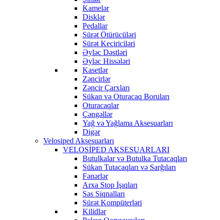
Kamelər
Disklər
Pedallar
Sürət Ötürücüləri
Sürət Keçiriciləri
Əyləc Dəstləri
Əyləc Hissələri
Kasetlər
Zəncirlər
Zəncir Çarxları
Sükan və Oturacaq Boruları
Oturacaqlar
Çəngəllər
Yağ və Yağlama Aksesuarları
Digər
Velosiped Aksesuarları
VELOSİPED AKSESUARLARI
Butulkalar və Butulka Tutacaqları
Sükan Tutacaqları və Sarğıları
Fənərlər
Arxa Stop İşıqları
Səs Siqnalları
Sürət Kompüterləri
Kilidlər