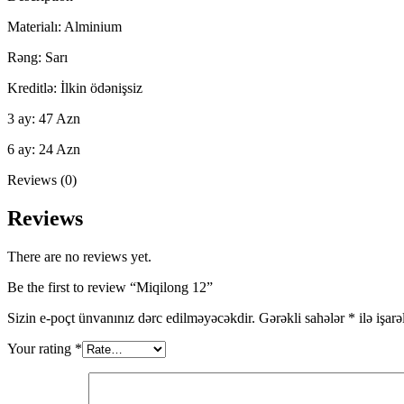
Materialı: Alminium
Rəng: Sarı
Kreditlə: İlkin ödənişsiz
3 ay: 47 Azn
6 ay: 24 Azn
Reviews (0)
Reviews
There are no reviews yet.
Be the first to review “Miqilong 12”
Sizin e-poçt ünvanınız dərc edilməyəcəkdir.
Gərəkli sahələr
*
ilə işar
Your rating
*