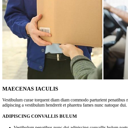
MAECENAS IACULIS
Vestibulum curae torquent diam diam commodo parturient penatibus nunc
adipiscing a vestibulum hendrerit et pharetra fames nunc natoque dui.
ADIPISCING CONVALLIS BULUM
Vestibulum penatibus nunc dui adipiscing convallis bulum partu