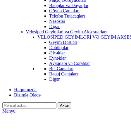
Palçıq Qoruyucuları
Baqajlar və Dayaqlar
Gövdə Çantaları
Telefon Tutacaqları
Nasoslar
Digər
Velosiped Geyimləri və Geyim Aksesuarları
VELOSİPED GEYİMLƏRİ VƏ GEYİM AKSE
Geyim Dəstləri
Dəbilqələr
Əlcəklər
Eynəklər
Ayaqqabı və Corablar
Bel Çantaları
Baqaj Çantaları
Digər
Haqqımızda
Bizimlə Əlaqə
Axtar
Menyu
-21%