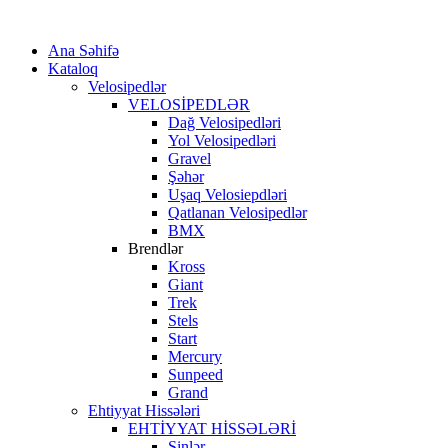
Ana Səhifə
Kataloq
Velosipedlər
VELOSİPEDLƏR
Dağ Velosipedləri
Yol Velosipedləri
Gravel
Şəhər
Uşaq Velosiepdləri
Qatlanan Velosipedlər
BMX
Brendlər
Kross
Giant
Trek
Stels
Start
Mercury
Sunpeed
Grand
Ehtiyyat Hissələri
EHTİYYAT HİSSƏLƏRİ
Şinlər