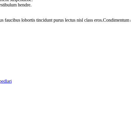
vestibulum hendre.
us faucibus lobortis tincidunt purus lectus nisl class eros.Condimentum
pedləri