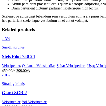
Abitur parturient praesent lectus quam a natoque adipiscing a 
Diam parturient dictumst parturient scelerisque nibh lectus.
Scelerisque adipiscing bibendum sem vestibulum et in a a a purus lect
hac parturient scelerisque vestibulum amet elit ut volutpat.
Related products
-13%
Sürətli görünüş
Stels Pilot 750 24
Velosipedlər
,
Qatlanan Velosipedlər
,
Şəhər Velosipedləri
,
Uşaq Velosi
459.00
₼
399.00
₼
-10%
Sürətli görünüş
Giant SCR 2
Velosipedlər
,
Yol Velosipedləri