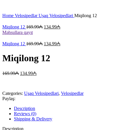
Böyütmək üçün klikləyin
Home
Velosipedlər
Uşaq Velosipedləri
Miqilong 12
Miqilong 12
169.99
₼
134.99
₼
Məhsullara qayıt
Miqilong 12
169.99
₼
134.99
₼
Miqilong 12
169.99
₼
134.99
₼
Categories:
Uşaq Velosipedləri
,
Velosipedlər
Paylaş:
Description
Reviews (0)
Shipping & Delivery
Description