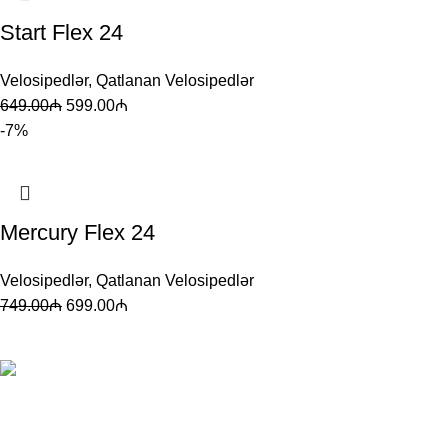
Start Flex 24
Velosipedlər
,
Qatlanan Velosipedlər
649.00
₼
599.00
₼
-7%
Mercury Flex 24
Velosipedlər
,
Qatlanan Velosipedlər
749.00
₼
699.00
₼
Korss, Giant, Stels və Start velosipedlərinin Azərbaycanda
satış nümayəndəsi.