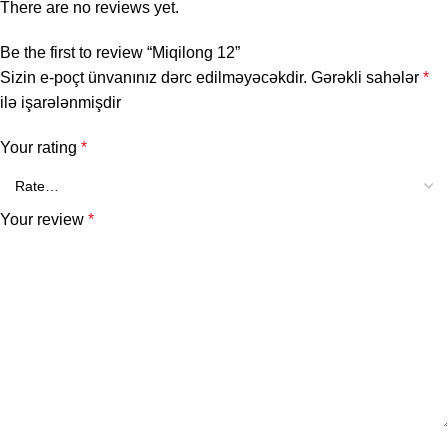
There are no reviews yet.
Be the first to review “Miqilong 12”
Sizin e-poçt ünvanınız dərc edilməyəcəkdir.
Gərəkli sahələr
*
ilə işarələnmişdir
Your rating
*
Your review
*