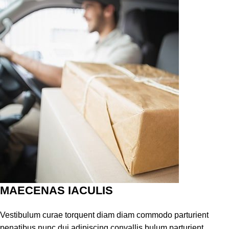
MAECENAS IACULIS
Vestibulum curae torquent diam diam commodo parturient
penatibus nunc dui adipiscing convallis bulum parturient