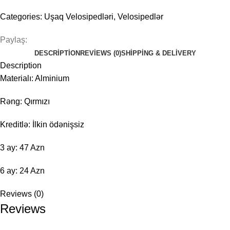
Categories:
Uşaq Velosipedləri
,
Velosipedlər
Paylaş:
DESCRIPTION
REVIEWS (0)
SHIPPING & DELIVERY
Description
Materialı: Alminium
Rəng: Qırmızı
Kreditlə: İlkin ödənişsiz
3 ay: 47 Azn
6 ay: 24 Azn
Reviews (0)
Reviews