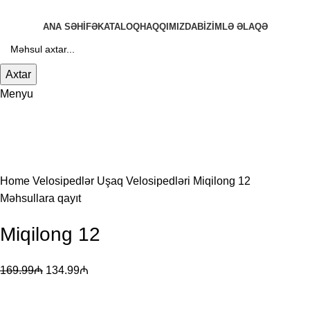
ANA SƏHIFƏ
KATALOQ
HAQQIMIZDA
BIZIMLƏ ƏLAQƏ
Axtar
Menyu
-21%
Böyütmək üçün klikləyin
Home
Velosipedlər
Uşaq Velosipedləri
Miqilong 12
Məhsullara qayıt
Miqilong 12
169.99
₼
134.99
₼